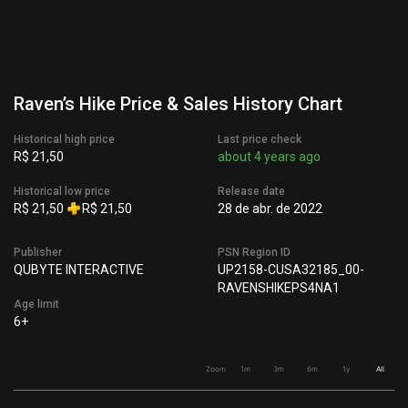
Raven’s Hike Price & Sales History Chart
Historical high price
Last price check
R$ 21,50
about 4 years ago
Historical low price
Release date
R$ 21,50
R$ 21,50
28 de abr. de 2022
Publisher
PSN Region ID
QUBYTE INTERACTIVE
UP2158-CUSA32185_00-
RAVENSHIKEPS4NA1
Age limit
6+
Zoom
1m
3m
6m
1y
All