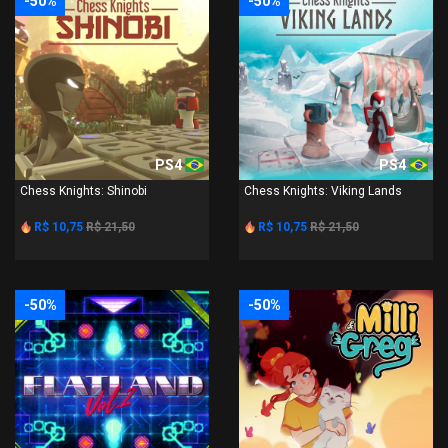
-50%
-50%
PS4
PS4
Chess Knights: Shinobi
Chess Knights: Viking Lands
R$ 10,75
R$ 21,50
R$ 10,75
R$ 21,50
-50%
-50%