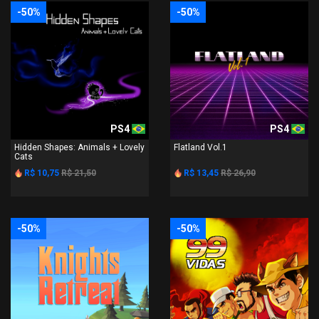
-50%
-50%
PS4
PS4
Hidden Shapes: Animals + Lovely
Flatland Vol.1
Cats
R$ 10,75
R$ 21,50
R$ 13,45
R$ 26,90
-50%
-50%