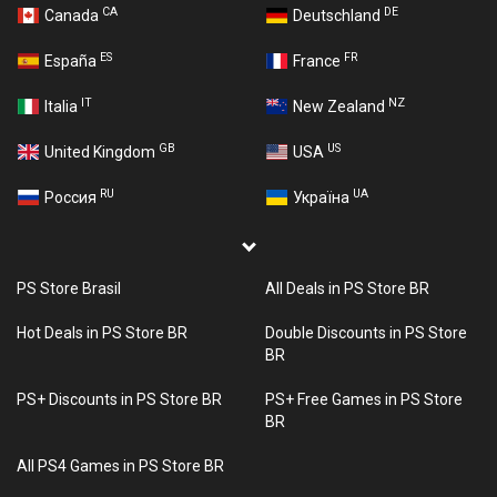
CA
DE
Canada
Deutschland
ES
FR
España
France
IT
NZ
Italia
New Zealand
GB
US
United Kingdom
USA
RU
UA
Россия
Україна
PS Store Brasil
All Deals in PS Store BR
Hot Deals in PS Store BR
Double Discounts in PS Store
BR
PS+ Discounts in PS Store BR
PS+ Free Games in PS Store
BR
All PS4 Games in PS Store BR