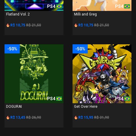
PS4
PS4
Flatland Vol. 2
Milli and Greg
R$ 10,75
R$ 21,50
R$ 10,75
R$ 21,50
-50%
-50%
PS4
PS4
DOGURAI
Get Over Here
R$ 13,45
R$ 26,90
R$ 15,95
R$ 31,90