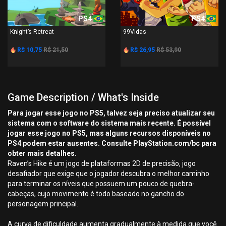
PS4
PS4
Knight’s Retreat
99Vidas
R$ 10,75
R$ 21,50
R$ 26,95
R$ 53,90
Game Description / What's Inside
Para jogar esse jogo no PS5, talvez seja preciso atualizar seu
sistema com o software do sistema mais recente. É possível
jogar esse jogo no PS5, mas alguns recursos disponíveis no
PS4 podem estar ausentes. Consulte PlayStation.com/bc para
obter mais detalhes.
Raven’s Hike é um jogo de plataformas 2D de precisão, jogo
desafiador que exige que o jogador descubra o melhor caminho
para terminar os níveis que possuem um pouco de quebra-
cabeças, cujo movimento é todo baseado no gancho do
personagem principal.
A curva de dificuldade aumenta gradualmente à medida que você