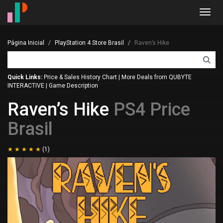
Toggl
navig
Página Inicial
PlayStation 4 Store Brasil
Raven’s Hike
Quick Links:
Price & Sales History Chart
|
More Deals from QUBYTE
INTERACTIVE
|
Game Description
Raven’s Hike
PS4 Price
Brasil
(1)