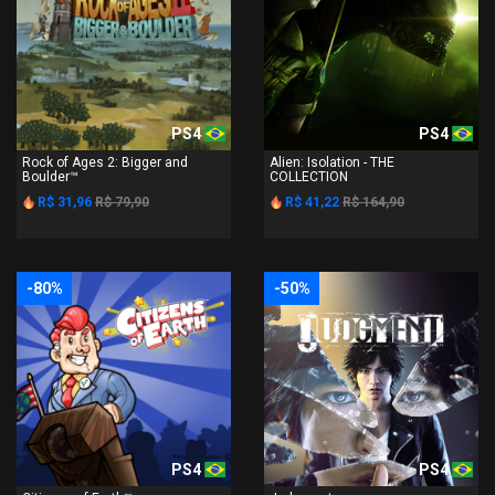
PS4
PS4
Rock of Ages 2: Bigger and
Alien: Isolation - THE
Boulder™
COLLECTION
R$ 31,96
R$ 79,90
R$ 41,22
R$ 164,90
-80%
-50%
PS4
PS4