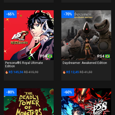
-65%
-70%
PS4
PS4
Persona®5 Royal Ultimate
Daydreamer: Awakened Edition
Edition
R$ 145,56
R$ 415,90
R$ 12,45
R$ 41,50
-80%
-60%