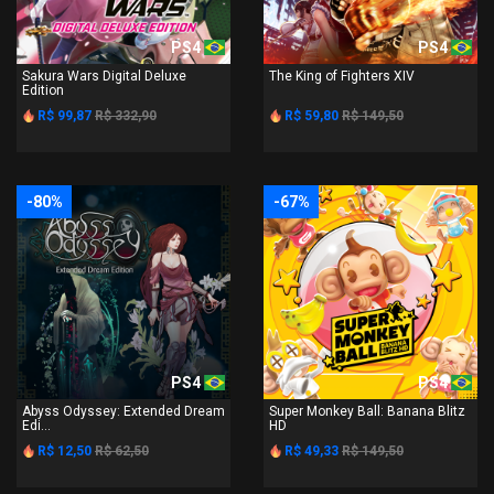
PS4
PS4
Sakura Wars Digital Deluxe
The King of Fighters XIV
Edition
R$ 99,87
R$ 332,90
R$ 59,80
R$ 149,50
-80%
-67%
PS4
PS4
Abyss Odyssey: Extended Dream
Super Monkey Ball: Banana Blitz
Edi...
HD
R$ 12,50
R$ 62,50
R$ 49,33
R$ 149,50