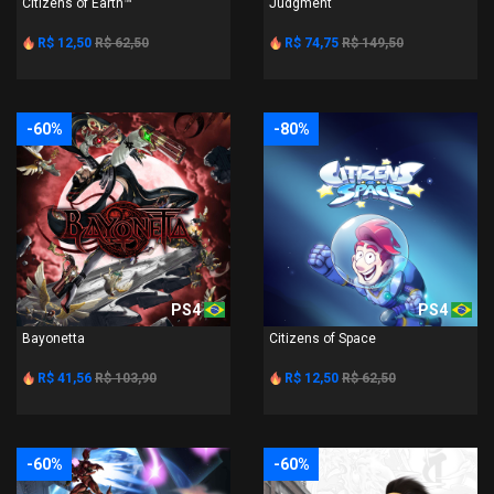
Citizens of Earth™
Judgment
R$ 12,50
R$ 62,50
R$ 74,75
R$ 149,50
-60%
-80%
PS4
PS4
Bayonetta
Citizens of Space
R$ 41,56
R$ 103,90
R$ 12,50
R$ 62,50
-60%
-60%