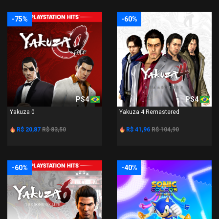
-75%
-60%
PS4
PS4
Yakuza 0
Yakuza 4 Remastered
R$ 20,87
R$ 83,50
R$ 41,96
R$ 104,90
-60%
-40%