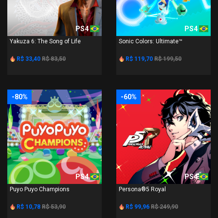
PS4
PS4
Yakuza 6: The Song of Life
Sonic Colors: Ultimate™
R$ 33,40
R$ 83,50
R$ 119,70
R$ 199,50
-80%
-60%
PS4
PS4
Puyo Puyo Champions
Persona®5 Royal
R$ 10,78
R$ 53,90
R$ 99,96
R$ 249,90