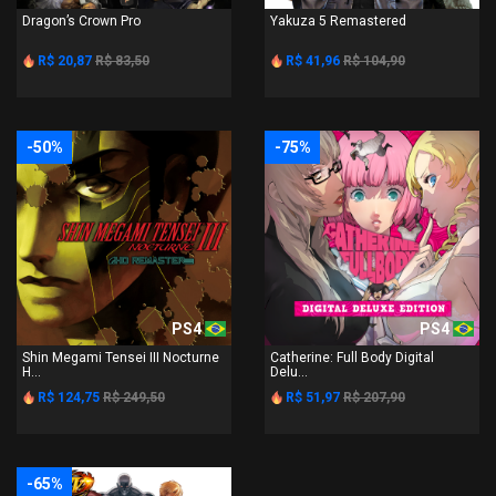
Dragon’s Crown Pro
Yakuza 5 Remastered
R$ 20,87
R$ 83,50
R$ 41,96
R$ 104,90
-50%
-75%
PS4
PS4
Shin Megami Tensei III Nocturne
Catherine: Full Body Digital
H...
Delu...
R$ 124,75
R$ 249,50
R$ 51,97
R$ 207,90
-65%