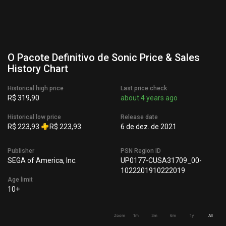
O Pacote Definitivo de Sonic Price & Sales
History Chart
Historical high price
Last price check
R$ 319,90
about 4 years ago
Historical low price
Release date
R$ 223,93
R$ 223,93
6 de dez. de 2021
Publisher
PSN Region ID
SEGA of America, Inc.
UP0177-CUSA31709_00-
1022201910222019
Age limit
10+
Zoom
1m
3m
6m
1y
All