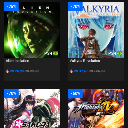
-75%
-70%
PS4
PS4
Alien: Isolation
Valkyria Revolution
R$ 24,99
R$ 99,99
R$ 37,47
R$ 124,90
-70%
-60%