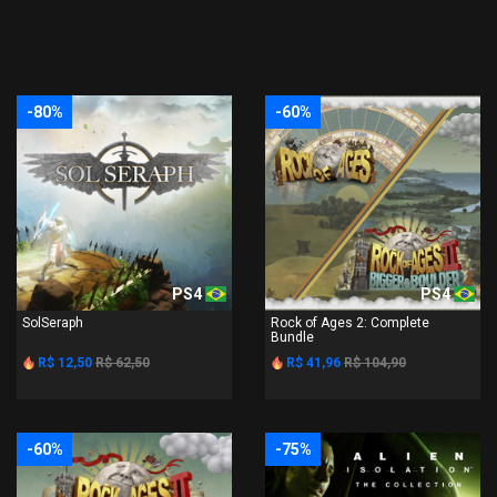
-80%
-60%
PS4
PS4
SolSeraph
Rock of Ages 2: Complete
Bundle
R$ 12,50
R$ 62,50
R$ 41,96
R$ 104,90
-60%
-75%