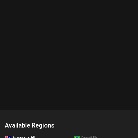
Available Regions
AU
BR