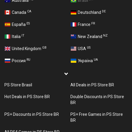
Australia
Brasil
CA
DE
Canada
Deutschland
ES
FR
España
France
IT
NZ
Italia
New Zealand
GB
US
United Kingdom
USA
RU
UA
Россия
Україна
PS Store Brasil
All Deals in PS Store BR
Hot Deals in PS Store BR
Double Discounts in PS Store
BR
PS+ Discounts in PS Store BR
PS+ Free Games in PS Store
BR