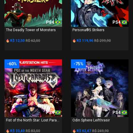
PS4
PS4
The Deadly Tower of Monsters
Persona®5 Strikers
R$ 12,50
R$ 62,50
R$ 119,96
R$ 299,90
-60%
-75%
PS4
PS4
Fist of the North Star: Lost Para...
Odin Sphere Leifthrasir
R$ 33,40
R$ 83,50
R$ 62,47
R$ 249,90