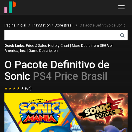
Toggl
navig
Página Inicial
PlayStation 4 Store Brasil
O Pacote Definitivo de Sonic
Quick Links:
Price & Sales History Chart
|
More Deals from SEGA of
America, Inc.
|
Game Description
O Pacote Definitivo de
Sonic
PS4 Price Brasil
(64)