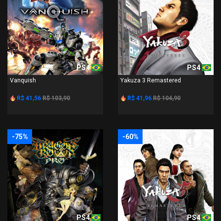
PS4
PS4
Vanquish
Yakuza 3 Remastered
R$ 41,56
R$ 103,90
R$ 41,96
R$ 104,90
-75%
-60%
PS4
PS4