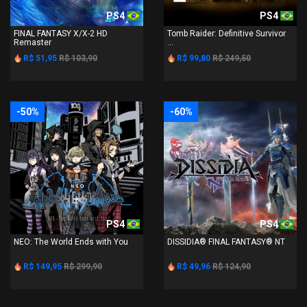
PS4
PS4
FINAL FANTASY X/X-2 HD
Tomb Raider: Definitive Survivor
Remaster
...
R$ 51,95
R$ 103,90
R$ 99,80
R$ 249,50
-50%
-60%
PS4
PS4
NEO: The World Ends with You
DISSIDIA® FINAL FANTASY® NT
R$ 149,95
R$ 299,90
R$ 49,96
R$ 124,90