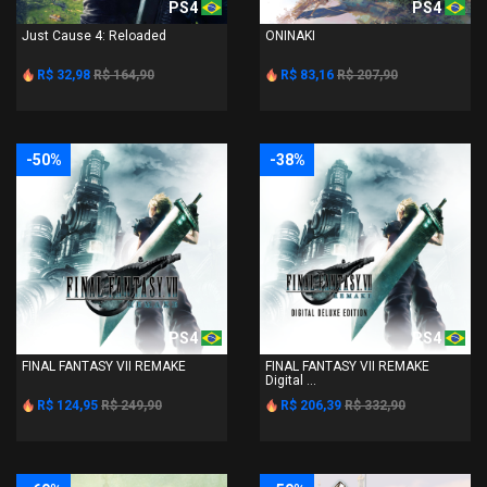
PS4
PS4
Just Cause 4: Reloaded
ONINAKI
R$ 32,98
R$ 164,90
R$ 83,16
R$ 207,90
-50%
-38%
PS4
PS4
FINAL FANTASY VII REMAKE
FINAL FANTASY VII REMAKE
Digital ...
R$ 124,95
R$ 249,90
R$ 206,39
R$ 332,90