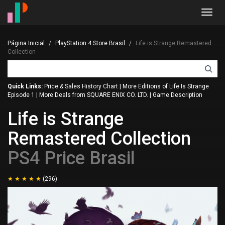
Toggl
navig
Página Inicial
PlayStation 4 Store Brasil
Life is Strange Remastered
Collection
Quick Links:
Price & Sales History Chart
|
More Editions of Life Is Strange
Episode 1
|
More Deals from SQUARE ENIX CO. LTD.
|
Game Description
Life is Strange
Remastered Collection
PS4 Price Brasil
(296)