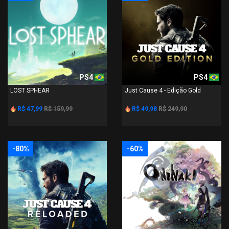
PS4
PS4
LOST SPHEAR
Just Cause 4 - Edição Gold
R$ 47,99
R$ 159,99
R$ 49,98
R$ 249,90
-80%
-60%