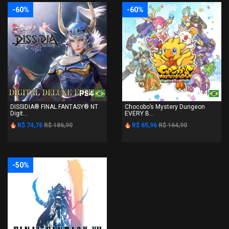
-60%
-60%
PS4
PS4
DISSIDIA® FINAL FANTASY® NT
Chocobo’s Mystery Dungeon
Digit...
EVERY B...
R$ 74,76
R$ 186,90
R$ 65,96
R$ 164,90
-50%