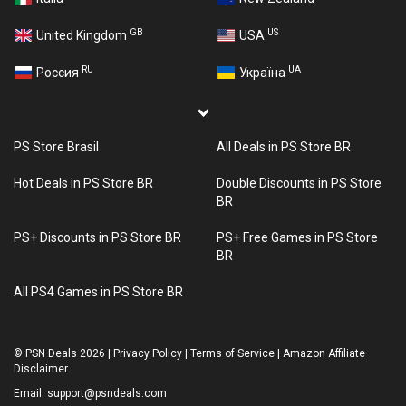
GB
US
United Kingdom
USA
RU
UA
Россия
Україна
PS Store Brasil
All Deals in PS Store BR
Hot Deals in PS Store BR
Double Discounts in PS Store
BR
PS+ Discounts in PS Store BR
PS+ Free Games in PS Store
BR
All PS4 Games in PS Store BR
©
PSN Deals 2026
|
Privacy Policy
|
Terms of Service
|
Amazon Affiliate
Disclaimer
Email:
support@psndeals.com