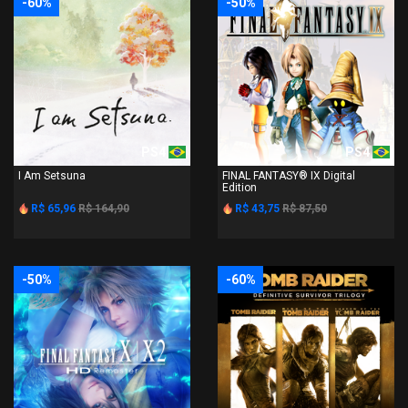
-60%
-50%
PS4
PS4
I Am Setsuna
FINAL FANTASY® IX Digital
Edition
R$ 65,96
R$ 164,90
R$ 43,75
R$ 87,50
-50%
-60%