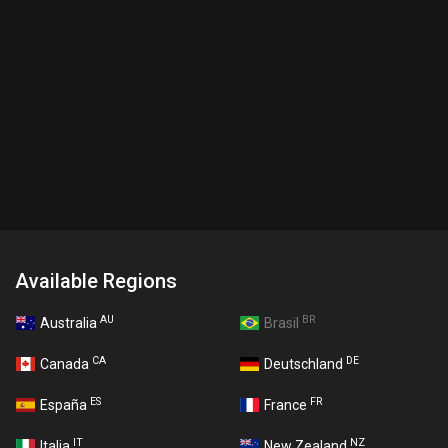
Available Regions
AU
BR
Australia
Brasil
CA
DE
Canada
Deutschland
ES
FR
España
France
IT
NZ
Italia
New Zealand