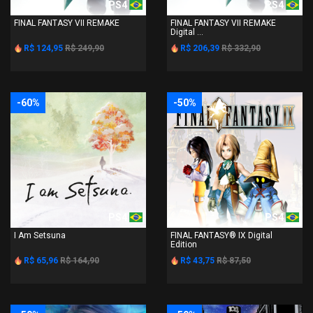
PS4
PS4
FINAL FANTASY VII REMAKE
FINAL FANTASY VII REMAKE
Digital ...
R$ 124,95
R$ 249,90
R$ 206,39
R$ 332,90
-60%
-50%
PS4
PS4
I Am Setsuna
FINAL FANTASY® IX Digital
Edition
R$ 65,96
R$ 164,90
R$ 43,75
R$ 87,50