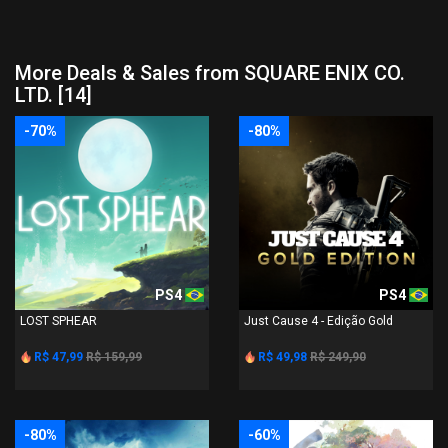
More Deals & Sales from SQUARE ENIX CO.
LTD. [14]
-70%
-80%
PS4
PS4
LOST SPHEAR
Just Cause 4 - Edição Gold
R$ 47,99
R$ 159,99
R$ 49,98
R$ 249,90
-80%
-60%