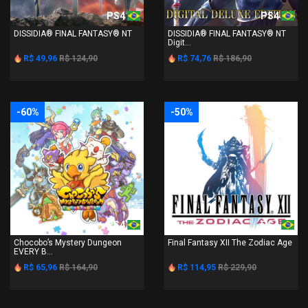
PS4
PS4
DISSIDIA® FINAL FANTASY® NT
DISSIDIA® FINAL FANTASY® NT
Digit...
R$ 49,96
R$ 124,90
R$ 74,76
R$ 186,90
-60%
-50%
PS4
PS4
Chocobo’s Mystery Dungeon
Final Fantasy XII The Zodiac Age
EVERY B...
R$ 65,96
R$ 164,90
R$ 114,95
R$ 229,90