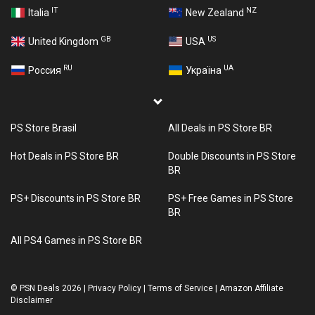
IT
NZ
Italia
New Zealand
GB
US
United Kingdom
USA
RU
UA
Россия
Україна
PS Store Brasil
All Deals in PS Store BR
Hot Deals in PS Store BR
Double Discounts in PS Store
BR
PS+ Discounts in PS Store BR
PS+ Free Games in PS Store
BR
All PS4 Games in PS Store BR
©
PSN Deals 2026
|
Privacy Policy
|
Terms of Service
|
Amazon Affiliate
Disclaimer