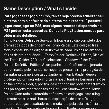
Game Description / What's Inside
Para jogar esse jogo no PS5, talvez seja preciso atualizar seu
sistema com o software do sistema mais recente. É possível
jogar esse jogo no PS5, mas alguns recursos disponíveis no
PS4 podem estar ausentes. Consulte PlayStation.com/bc para
obter mais detalhes.
Tomb Raider: Definitive Survivor Trilogy é a edição completa dos
premiados jogos de origem de Tomb Raider. Esta coleção traz
todo o conteúdo da edição definitiva de cada um dos aclamados
títulos de pré-sequência — Tomb Raider: Definitive Edition, Rise of
the Tomb Raider: 20 Year Celebration, e Shadow of the Tomb
Raider: Definitive Edition. Acompanhe Lara Croft em sua jornada
de formação pelo mundo, começando presa na ilha protegida de
Yamatai, próximo à costa do Japão, em Tomb Raider, depois
protegendo um segredo imortal na hostil tundra siberiana em Rise
of the Tomb Raider, e, por fim, descobrindo um poder cataclísmico
nas paisagens montanhosas do Peru, em Shadow of the Tomb
Raider. Com todo o conteúdo definitivo de cada jogo, esta trilogia
promete horas e mais horas de exploração de tirar o fôlego,
quebra-cabeças desafiadores e muita luta pela sobrevivência de
Lara Croft conforme ela se torna a Tomb Raider que sempre