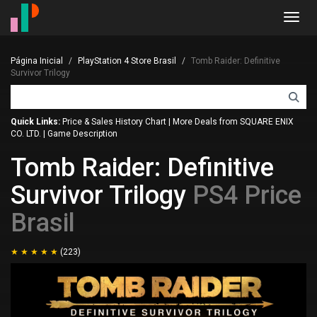
Toggl
navig
Página Inicial
PlayStation 4 Store Brasil
Tomb Raider: Definitive
Survivor Trilogy
Quick Links:
Price & Sales History Chart
|
More Deals from SQUARE ENIX
CO. LTD.
|
Game Description
Tomb Raider: Definitive
Survivor Trilogy
PS4 Price
Brasil
(223)