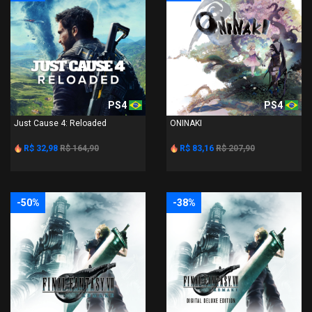
PS4
PS4
Just Cause 4: Reloaded
ONINAKI
R$ 32,98
R$ 164,90
R$ 83,16
R$ 207,90
-50%
-38%