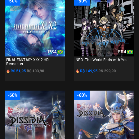
-50%
-50%
PS4
PS4
FINAL FANTASY X/X-2 HD
NEO: The World Ends with You
Remaster
R$ 51,95
R$ 103,90
R$ 149,95
R$ 299,90
-60%
-60%