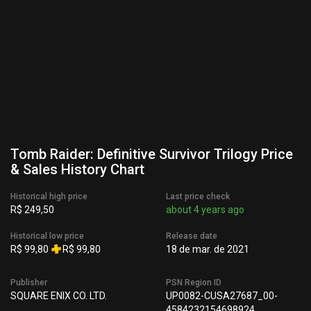
Tomb Raider: Definitive Survivor Trilogy Price
& Sales History Chart
Historical high price
Last price check
R$ 249,50
about 4 years ago
Historical low price
Release date
R$ 99,80
R$ 99,80
18 de mar. de 2021
Publisher
PSN Region ID
SQUARE ENIX CO. LTD.
UP0082-CUSA27687_00-
4584232154698924