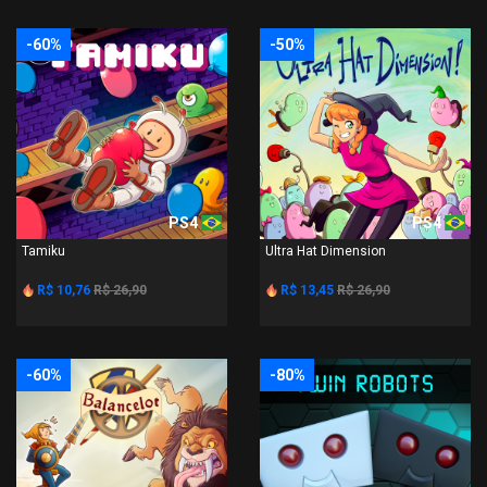
-60%
-50%
PS4
PS4
Tamiku
Ultra Hat Dimension
R$ 10,76
R$ 26,90
R$ 13,45
R$ 26,90
-60%
-80%