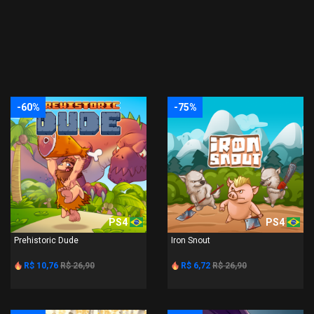
-60%
-75%
PS4
PS4
Prehistoric Dude
Iron Snout
R$ 10,76
R$ 26,90
R$ 6,72
R$ 26,90