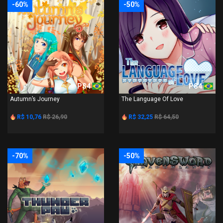
-60%
-50%
PS4
PS4
Autumn’s Journey
The Language Of Love
R$ 10,76
R$ 26,90
R$ 32,25
R$ 64,50
-70%
-50%