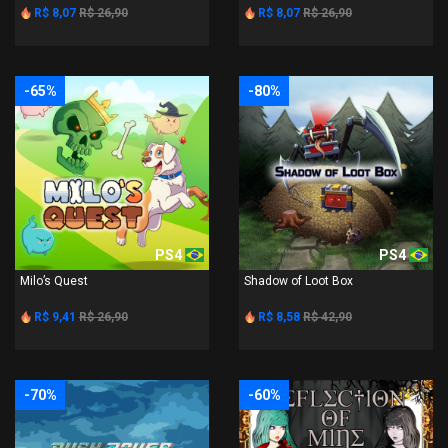
R$ 8,07
R$ 26,90
R$ 8,07
R$ 26,90
-65%
-80%
PS4
PS4
Milo’s Quest
Shadow of Loot Box
R$ 9,41
R$ 26,90
R$ 8,58
R$ 42,90
-70%
-60%