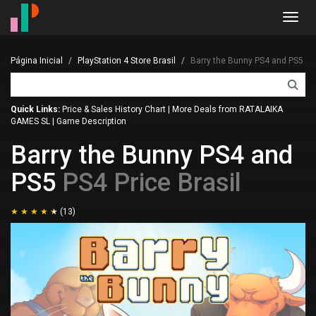
Toggl
navig
Página Inicial
PlayStation 4 Store Brasil
Barry the Bunny PS4 and PS5
Quick Links:
Price & Sales History Chart
|
More Deals from RATALAIKA
GAMES SL
|
Game Description
Barry the Bunny PS4 and
PS5
PS4 Price Brasil
(13)