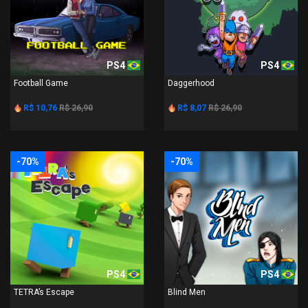
PS4
PS4
Football Game
Daggerhood
R$ 10,76
R$ 26,90
R$ 8,07
R$ 26,90
-70%
-70%
PS4
PS4
TETRA’s Escape
Blind Men