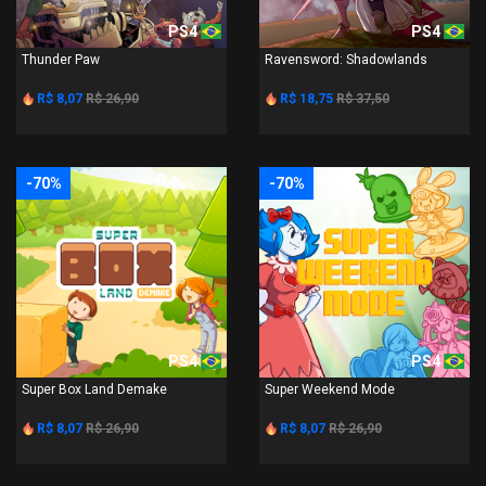
PS4
PS4
Thunder Paw
Ravensword: Shadowlands
R$ 8,07
R$ 26,90
R$ 18,75
R$ 37,50
-70%
-70%
PS4
PS4
Super Box Land Demake
Super Weekend Mode
R$ 8,07
R$ 26,90
R$ 8,07
R$ 26,90