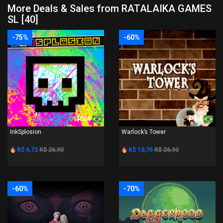
More Deals & Sales from RATALAIKA GAMES
SL [40]
-75%
-60%
PS4
PS4
InkSplosion
Warlock’s Tower
R$ 6,72
R$ 26,90
R$ 10,76
R$ 26,90
-60%
-70%