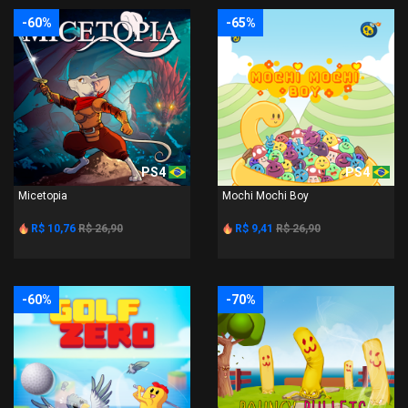
-60%
-65%
PS4
PS4
Micetopia
Mochi Mochi Boy
R$ 10,76
R$ 26,90
R$ 9,41
R$ 26,90
-60%
-70%