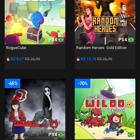
PS4
PS4
RogueCube
Random Heroes: Gold Edition
R$ 8,07
R$ 26,90
R$ 10,76
R$ 26,90
-65%
-70%
PS4
PS4