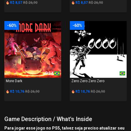
R$ 8,07
R$ 26,90
R$ 8,07
R$ 26,90
-60%
-60%
PS4
PS4
More Dark
Zero Zero Zero Zero
R$ 10,76
R$ 26,90
R$ 10,76
R$ 26,90
Game Description / What's Inside
Para jogar esse jogo no PS5, talvez seja preciso atualizar seu