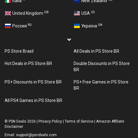
Italia
New Zealand
GB
US
United Kingdom
USA
RU
UA
Россия
Україна
PS Store Brasil
All Deals in PS Store BR
Hot Deals in PS Store BR
Double Discounts in PS Store
BR
PS+ Discounts in PS Store BR
PS+ Free Games in PS Store
BR
All PS4 Games in PS Store BR
©
PSN Deals 2026
|
Privacy Policy
|
Terms of Service
|
Amazon Affiliate
Disclaimer
Email:
support@psndeals.com