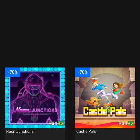
-70%
-70%
PS4
PS4
Neon Junctions
Castle Pals