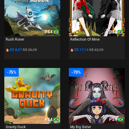
PS4
PS4
Rush Rover
Reflection Of Mine
R$ 8,07
R$ 26,90
R$ 17,16
R$ 42,90
-75%
-70%
PS4
PS4
Gravity Duck
My Big Sister