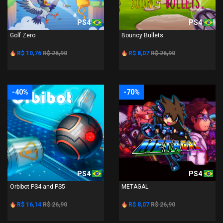
PS4
PS4
Golf Zero
Bouncy Bullets
R$ 10,76
R$ 26,90
R$ 8,07
R$ 26,90
-40%
-70%
PS4
PS4
Orbibot PS4 and PS5
METAGAL
R$ 16,14
R$ 26,90
R$ 8,07
R$ 26,90