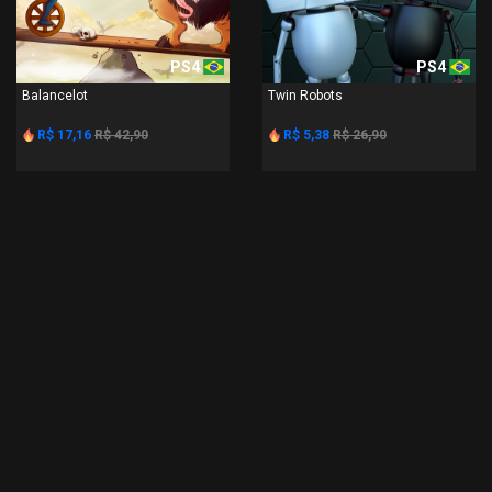
PS4
PS4
Balancelot
Twin Robots
R$ 17,16
R$ 42,90
R$ 5,38
R$ 26,90