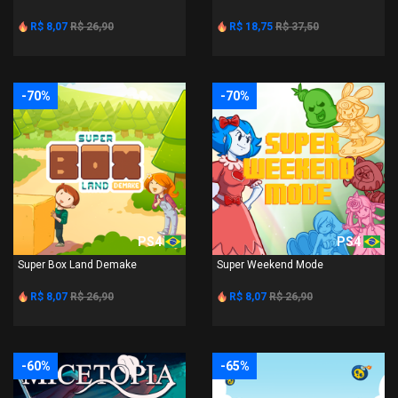
R$ 8,07
R$ 26,90
R$ 18,75
R$ 37,50
-70%
-70%
PS4
PS4
Super Box Land Demake
Super Weekend Mode
R$ 8,07
R$ 26,90
R$ 8,07
R$ 26,90
-60%
-65%