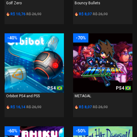
Golf Zero
Bouncy Bullets
R$ 10,76
R$ 26,90
R$ 8,07
R$ 26,90
-40%
-70%
PS4
PS4
Orbibot PS4 and PS5
METAGAL
R$ 16,14
R$ 26,90
R$ 8,07
R$ 26,90
-60%
-50%