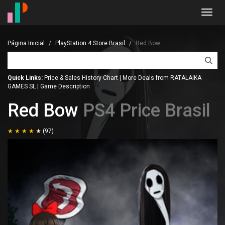
Toggl
navig
Página Inicial
PlayStation 4 Store Brasil
Red Bow
Quick Links:
Price & Sales History Chart
|
More Deals from RATALAIKA
GAMES SL
|
Game Description
Red Bow
PS4 Price Brasil
(97)