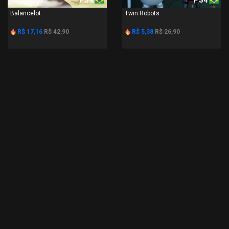
PS4
PS4
Balancelot
Twin Robots
R$ 17,16
R$ 42,90
R$ 5,38
R$ 26,90