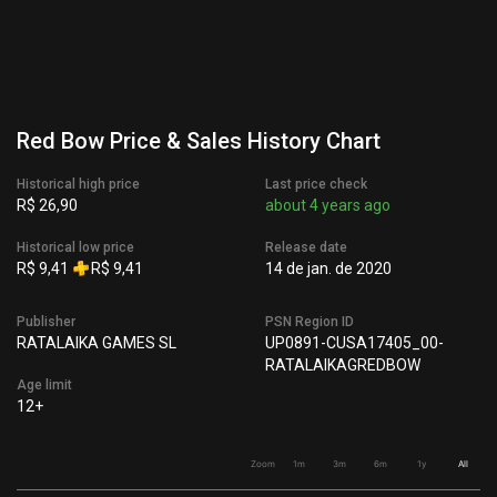
Red Bow Price & Sales History Chart
Historical high price
Last price check
R$ 26,90
about 4 years ago
Historical low price
Release date
R$ 9,41
R$ 9,41
14 de jan. de 2020
Publisher
PSN Region ID
RATALAIKA GAMES SL
UP0891-CUSA17405_00-
RATALAIKAGREDBOW
Age limit
12+
Zoom
1m
3m
6m
1y
All