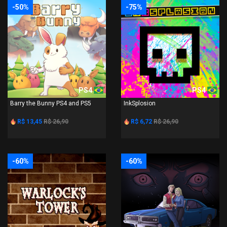
-50%
-75%
PS4
PS4
Barry the Bunny PS4 and PS5
InkSplosion
R$ 13,45
R$ 26,90
R$ 6,72
R$ 26,90
-60%
-60%