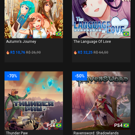
PS4
PS4
Autumn’s Journey
The Language Of Love
R$ 10,76
R$ 26,90
R$ 32,25
R$ 64,50
-70%
-50%
PS4
PS4
Thunder Paw
Ravensword: Shadowlands