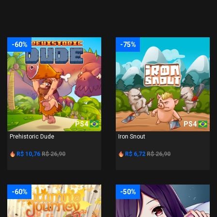
-60%
-75%
PS4
PS4
Prehistoric Dude
Iron Snout
R$ 10,76
R$ 26,90
R$ 6,72
R$ 26,90
-60%
-50%