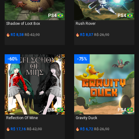
PS4
PS4
Shadow of Loot Box
Rush Rover
R$ 8,58
R$ 42,90
R$ 8,07
R$ 26,90
-60%
-75%
PS4
PS4
Reflection Of Mine
Gravity Duck
R$ 17,16
R$ 42,90
R$ 6,72
R$ 26,90