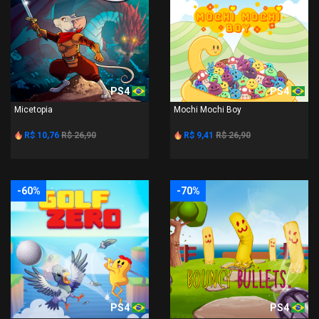
PS4
PS4
Micetopia
Mochi Mochi Boy
R$ 10,76
R$ 26,90
R$ 9,41
R$ 26,90
-60%
-70%
PS4
PS4