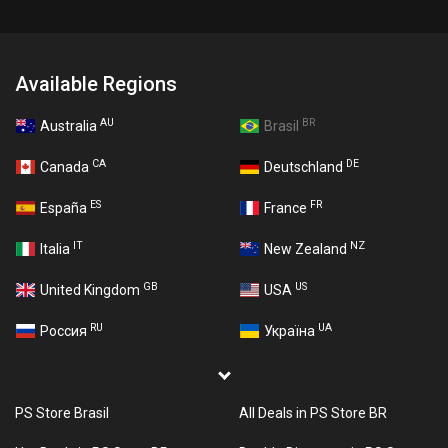
Available Regions
AU
BR
Australia
Brasil
CA
DE
Canada
Deutschland
ES
FR
España
France
IT
NZ
Italia
New Zealand
GB
US
United Kingdom
USA
RU
UA
Россия
Україна
PS Store Brasil
All Deals in PS Store BR