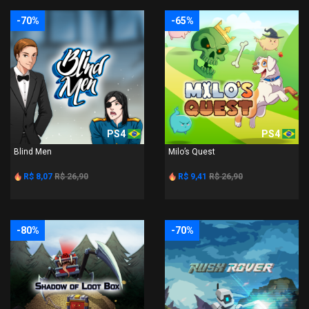
-70%
-65%
PS4
PS4
Blind Men
Milo’s Quest
R$ 8,07
R$ 26,90
R$ 9,41
R$ 26,90
-80%
-70%