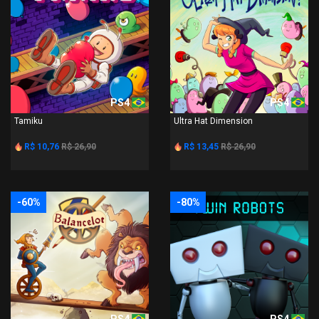
PS4
PS4
Tamiku
Ultra Hat Dimension
R$ 10,76
R$ 26,90
R$ 13,45
R$ 26,90
-60%
-80%