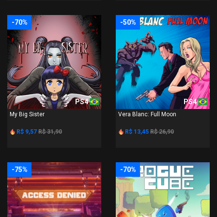
-70%
-50%
PS4
PS4
My Big Sister
Vera Blanc: Full Moon
R$ 9,57
R$ 31,90
R$ 13,45
R$ 26,90
-75%
-70%