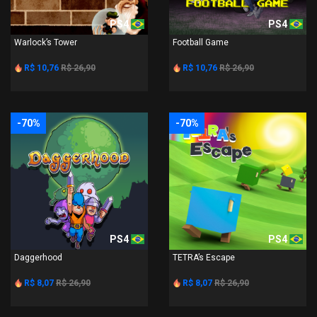
PS4
PS4
Warlock’s Tower
Football Game
R$ 10,76
R$ 26,90
R$ 10,76
R$ 26,90
-70%
-70%
PS4
PS4
Daggerhood
TETRA’s Escape
R$ 8,07
R$ 26,90
R$ 8,07
R$ 26,90