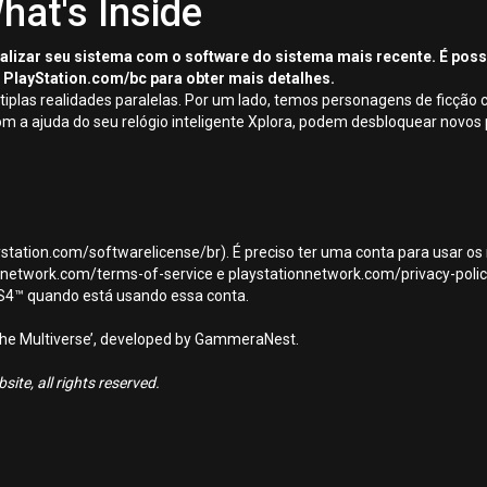
hat's Inside
tualizar seu sistema com o software do sistema mais recente. É pos
 PlayStation.com/bc para obter mais detalhes.
ltiplas realidades paralelas. Por um lado, temos personagens de ficção
com a ajuda do seu relógio inteligente Xplora, podem desbloquear novos
aystation.com/softwarelicense/br). É preciso ter uma conta para usar os
ionnetwork.com/terms-of-service e playstationnetwork.com/privacy-policy)
PS4™ quando está usando essa conta.
the Multiverse’, developed by GammeraNest.
ite, all rights reserved.