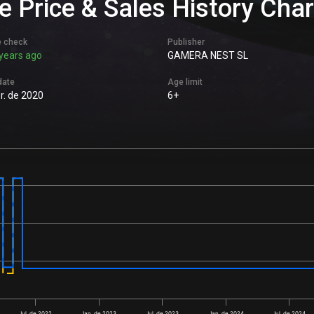
e Price & Sales History Char
e check
Publisher
years ago
GAMERA NEST SL
date
Age limit
r. de 2020
6+
Jul. de 2022
Jan. de 2023
Jul. de 2023
Jan. de 2024
Jul. de 2024