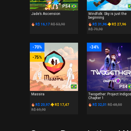
PS4
PS4
Jade’s Ascension
Windfolk: Sky is just the
beginning
R$ 16,17
R$ 53,90
R$ 31,96
R$ 27,96
R$ 79,90
-70%
-34%
-75%
PS4
PS4
Massira
Twogether: Project Indigo
Chapter 1
R$ 20,97
R$ 17,47
R$ 32,01
R$ 48,50
R$ 69,90