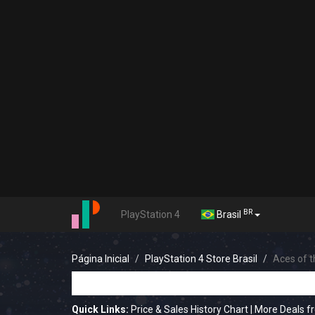
BR
PlayStation 4
Brasil
Página Inicial
PlayStation 4 Store Brasil
Aces of t
Quick Links:
Price & Sales History Chart
|
More Deals 