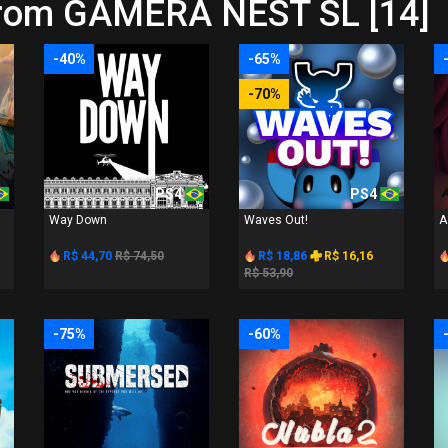
from GAMERA NEST SL [14]
-40%
-65%
-70%
PS4
PS4
Way Down
Waves Out!
A
R$ 44,70
R$ 74,50
R$ 18,86
R$ 16,16
R$ 53,90
-75%
-60%