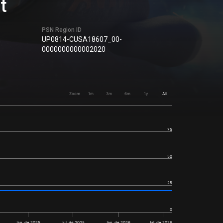
t
PSN Region ID
UP0814-CUSA18607_00-
0000000000002020
Zoom
1m
3m
6m
1y
All
75
50
25
0
Jan. de 2025
Jul. de 2025
Jan. de 2026
Jul. de 2026