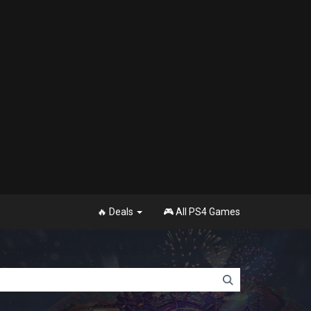
🔥 Deals
🎮 All PS4 Games