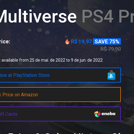
Multiverse
PS4 Pr
ice:
R$ 19,97
SAVE 75%
R$ 79,90
 available from 25 de mai. de 2022 to 9 de jun. de 2022
ow at PlayStation Store
k Price on Amazon
ift Cards