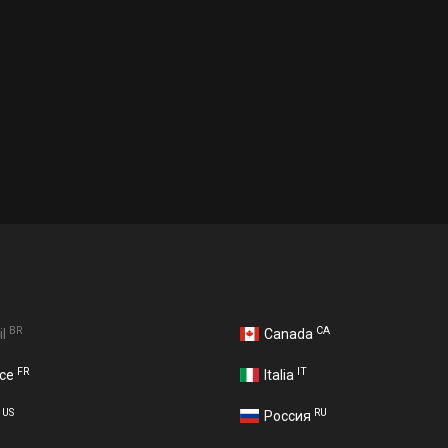
BR
CA
il
Canada
FR
IT
nce
Italia
US
RU
A
Россия