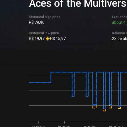
Aces of the Multivers
Historical high price
Last pric
R$ 79,90
about 4 
Historical low price
Release 
R$ 19,97
R$ 15,97
23 de ab
Jul. de 2020
Jan. de 2021
Jul. de 2021
Jan. de 2022