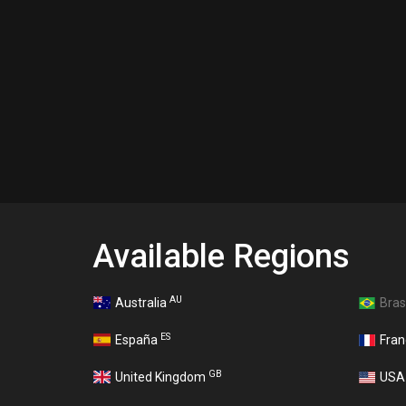
Available Regions
AU
Australia
Bras
ES
España
Fra
GB
United Kingdom
US