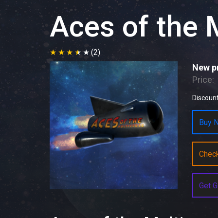
Aces of the 
(2)
New pr
Price:
Discount
Buy N
Chec
Get G