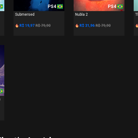
PS4
PS4
Submersed
Nubla 2
T
R$ 19,97
R$ 79,90
R$ 31,96
R$ 79,90
s