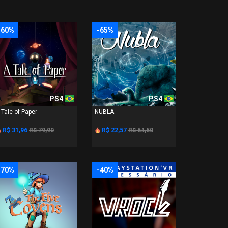
-60%
-65%
PS4
PS4
 Tale of Paper
NUBLA
R$ 31,96
R$ 79,90
R$ 22,57
R$ 64,50
-70%
-40%