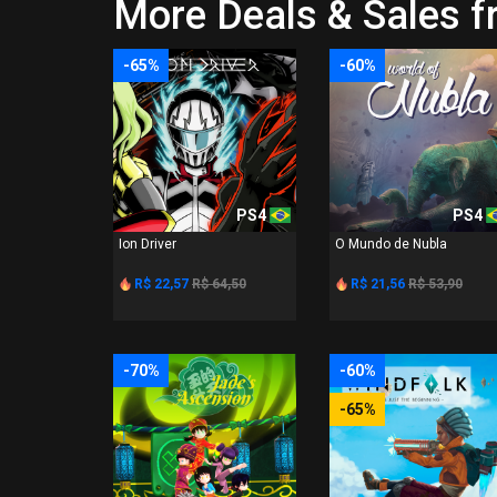
More Deals & Sales 
-65%
-60%
PS4
PS4
Ion Driver
O Mundo de Nubla
R$ 22,57
R$ 64,50
R$ 21,56
R$ 53,90
-70%
-60%
-65%