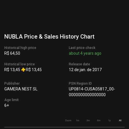
NUBLA Price & Sales History Chart
Historical high price
Last price check
R$ 64,50
about 4 years ago
Historical low price
Release date
R$ 13,45
R$ 13,45
12 de jan. de 2017
Publisher
PSN Region ID
GAMERA NEST SL
UP0814-CUSA05817_00-
0000000000000000
Age limit
6+
Zoom
1m
3m
6m
1y
All