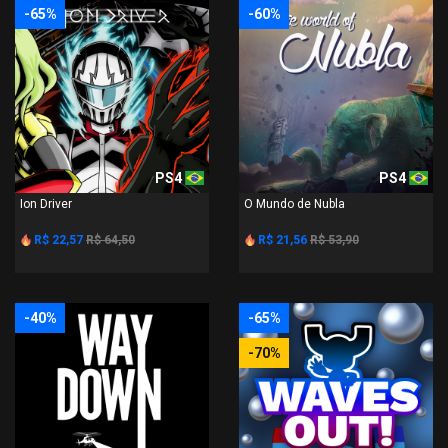
-65%
-60%
PS4
PS4
Ion Driver
O Mundo de Nubla
R$ 22,57
R$ 64,50
R$ 21,56
R$ 53,90
-40%
-65%
-70%