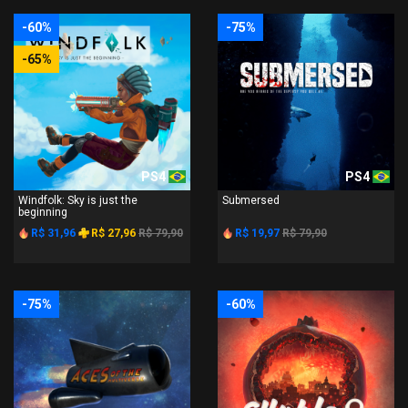
-60%
-75%
-65%
PS4
PS4
Windfolk: Sky is just the
Submersed
beginning
R$ 31,96
R$ 27,96
R$ 79,90
R$ 19,97
R$ 79,90
-75%
-60%