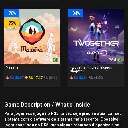
-70%
-34%
-75%
PS4
PS4
Massira
Twogether: Project Indigos
Chapter 1
R$ 20,97
R$ 17,47
R$ 69,90
R$ 32,01
R$ 48,50
Game Description / What's Inside
Para jogar esse jogo no PS5, talvez seja preciso atualizar seu
sistema com o software do sistema mais recente. É possível
jogar esse jogo no PS5, mas alguns recursos disponíveis no