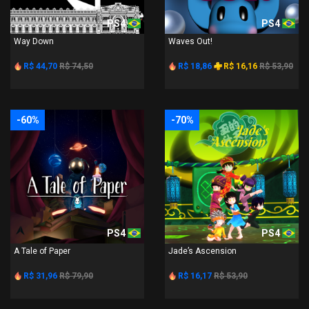
PS4
PS4
Way Down
Waves Out!
R$ 44,70
R$ 74,50
R$ 18,86
R$ 16,16
R$ 53,90
-60%
-70%
PS4
PS4
A Tale of Paper
Jade’s Ascension
R$ 31,96
R$ 79,90
R$ 16,17
R$ 53,90