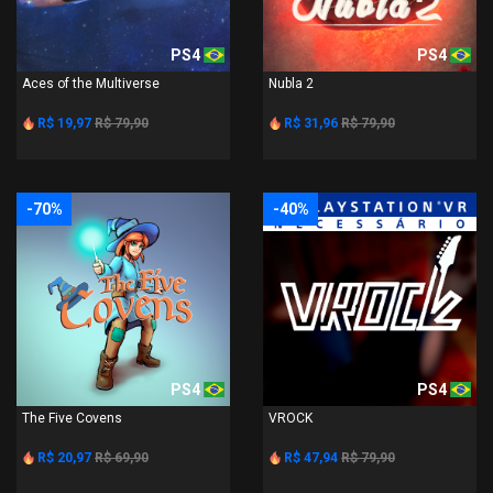
PS4
PS4
Aces of the Multiverse
Nubla 2
R$ 19,97
R$ 79,90
R$ 31,96
R$ 79,90
-70%
-40%
PS4
PS4
The Five Covens
VROCK
R$ 20,97
R$ 69,90
R$ 47,94
R$ 79,90