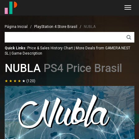
Toggl
navig
Página Inicial
PlayStation 4 Store Brasil
NUBLA
Quick Links:
Price & Sales History Chart
|
More Deals from GAMERA NEST
SL
|
Game Description
NUBLA
PS4 Price Brasil
(120)