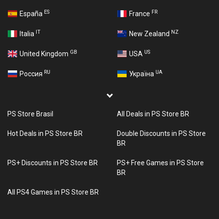
ES
FR
España
France
IT
NZ
Italia
New Zealand
GB
US
United Kingdom
USA
RU
UA
Россия
Україна
PS Store Brasil
All Deals in PS Store BR
Hot Deals in PS Store BR
Double Discounts in PS Store
BR
PS+ Discounts in PS Store BR
PS+ Free Games in PS Store
BR
All PS4 Games in PS Store BR