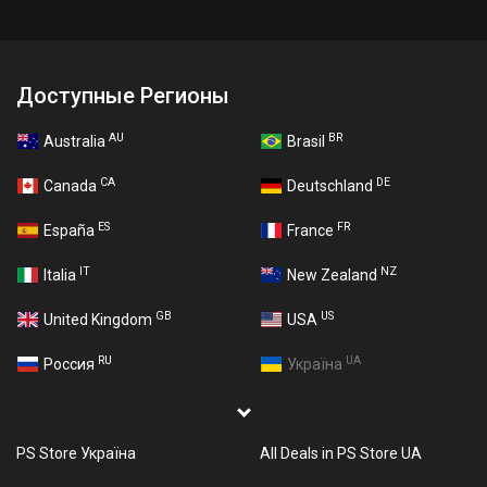
Доступные Регионы
AU
BR
Australia
Brasil
CA
DE
Canada
Deutschland
ES
FR
España
France
IT
NZ
Italia
New Zealand
GB
US
United Kingdom
USA
RU
UA
Россия
Україна
PS Store Україна
All Deals in PS Store UA