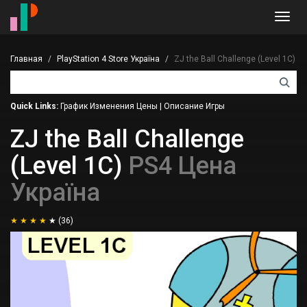
Toggl
navig
Главная
PlayStation 4 Store Україна
ZJ the Ball Challenge (Level 1C)
Quick Links:
График Изменения Цены
|
Описание Игры
ZJ the Ball Challenge
(Level 1C)
PS4 Цена
Україна
(36)