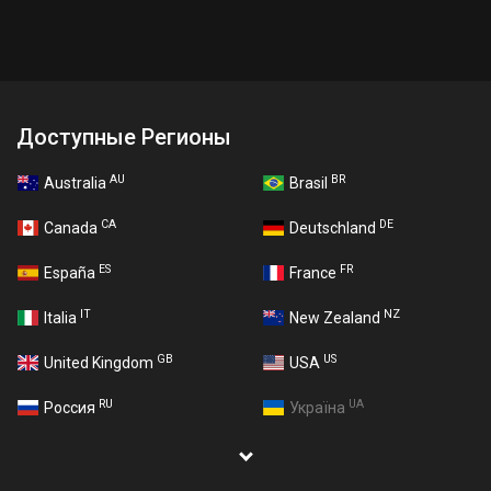
Доступные Регионы
AU
BR
Australia
Brasil
CA
DE
Canada
Deutschland
ES
FR
España
France
IT
NZ
Italia
New Zealand
GB
US
United Kingdom
USA
RU
UA
Россия
Україна