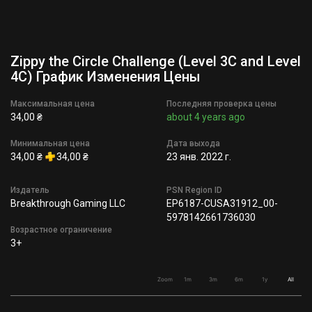
Zippy the Circle Challenge (Level 3C and Level
4C) График Изменения Цены
Максимальная цена
Последняя проверка цены
34,00 ₴
about 4 years ago
Минимальная цена
Дата выхода
34,00 ₴
34,00 ₴
23 янв. 2022 г.
Издатель
PSN Region ID
Breakthrough Gaming LLC
EP6187-CUSA31912_00-
5978142661736030
Возрастное ограничение
3+
Zoom
1m
3m
6m
1y
All