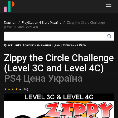
Toggl
navig
Главная
PlayStation 4 Store Україна
Zippy the Circle Challenge
(Level 3C and Level 4C)
Quick Links:
График Изменения Цены
|
Описание Игры
Zippy the Circle Challenge
(Level 3C and Level 4C)
PS4 Цена Україна
(16)