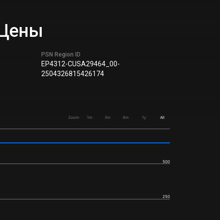
 Цены
PSN Region ID
EP4312-CUSA29464_00-
2504326815426174
Zoom
1m
3m
6m
1y
All
500
250