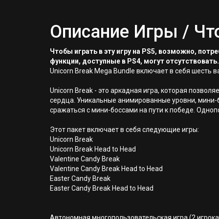
Описание Игры / Чт
Чтобы играть в эту игру на PS5, возможно, пот
функции, доступные в PS4, могут отсутствовать.
Unicorn Break Mega Bundle включает в себя шесть 
Unicorn Break - это аркадная игра, которая позв
сердца. Уникальные анимированные уровни, мини-б
сражаться с мини-боссами на пути к победе. Одно
Этот пакет включает в себя следующие игры:
Unicorn Break
Unicorn Break Head to Head
Valentine Candy Break
Valentine Candy Break Head to Head
Easter Candy Break
Easter Candy Break Head to Head
Автономная многопользовательская игра (2 игрока