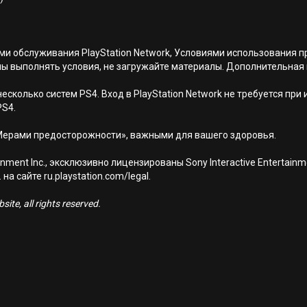
иями обслуживания PlayStation Network, Условиями использовани
ны выполнять условия, не загружайте материалы. Дополнительная
есколько систем PS4. Вход в PlayStation Network не требуется при
PS4.
Мерами предосторожности», важными для вашего здоровья.
nment Inc., эксклюзивно лицензированы Sony Interactive Entertai
а сайте ru.playstation.com/legal.
ite, all rights reserved.