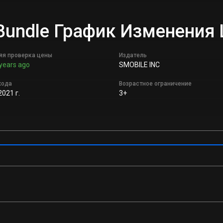
 Bundle График Изменения
яя проверка цены
Издатель
years ago
SMOBILE INC
хода
Возрастное ограничение
2021 г.
3+