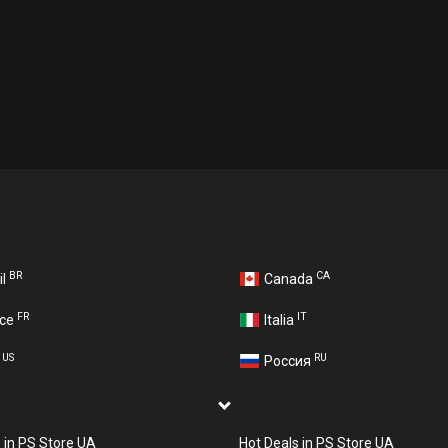
BR
CA
il
Canada
FR
IT
nce
Italia
US
RU
A
Россия
s in PS Store UA
Hot Deals in PS Store UA