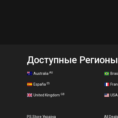
Доступные Регионы
AU
Australia
Bras
ES
España
Fra
GB
United Kingdom
US
PS Store Україна
All Deal