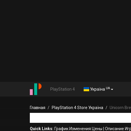
UA
PlayStation 4
Україна
Главная
PlayStation 4 Store Україна
Unicorn Br
Quick Links:
График Изменения Цены
|
Описание Иг