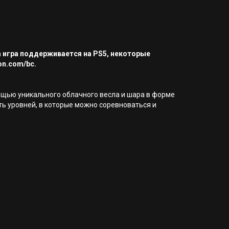
а игра поддерживается на PS5, некоторые
on.com/bc.
мощью уникального облачного весла и шара в форме
ь уровней, в которые можно соревноваться и