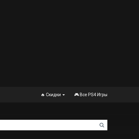
🔥 Скидки
🎮 Все PS4 Игры