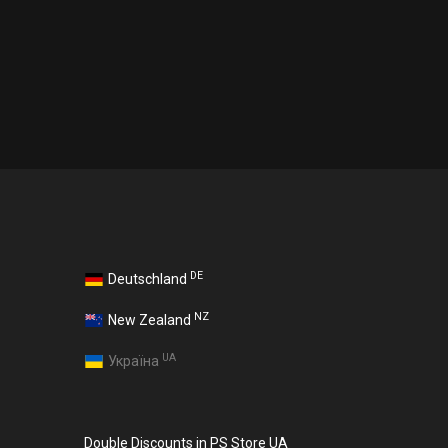
DE
Deutschland
NZ
New Zealand
UA
Україна
Double Discounts in PS Store UA