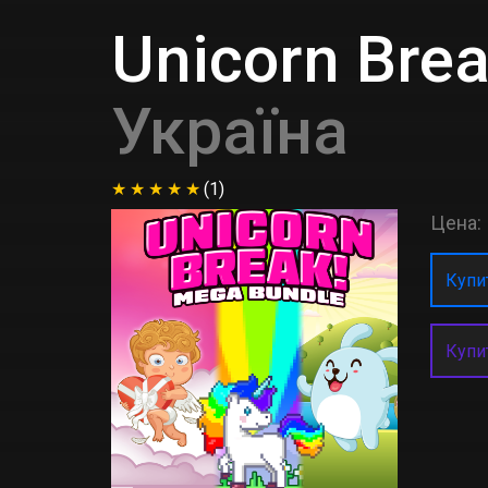
Unicorn Bre
Україна
(1)
Цена:
Купит
Купи