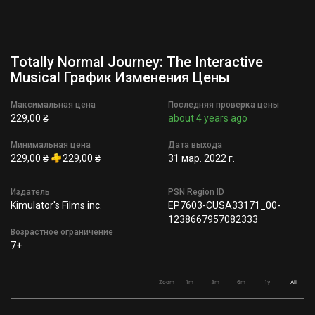
Totally Normal Journey: The Interactive
Musical График Изменения Цены
Максимальная цена
Последняя проверка цены
229,00 ₴
about 4 years ago
Минимальная цена
Дата выхода
229,00 ₴
229,00 ₴
31 мар. 2022 г.
Издатель
PSN Region ID
Kimulator's Films inc.
EP7603-CUSA33171_00-
1238667957082333
Возрастное ограничение
7+
Zoom
1m
3m
6m
1y
All