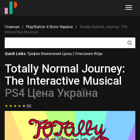
Toggl
navig
Главная
PlayStation 4 Store Україна
Totally Normal Journey: The
Interactive Musical
Quick Links:
График Изменения Цены
|
Описание Игры
Totally Normal Journey:
The Interactive Musical
PS4 Цена Україна
(6)