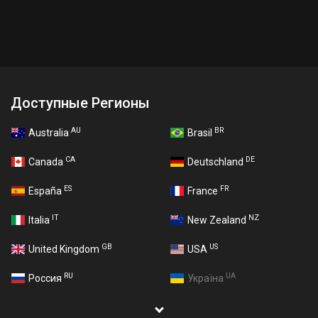
Доступные Регионы
AU
BR
Australia
Brasil
CA
DE
Canada
Deutschland
ES
FR
España
France
IT
NZ
Italia
New Zealand
GB
US
United Kingdom
USA
RU
UA
Россия
Україна