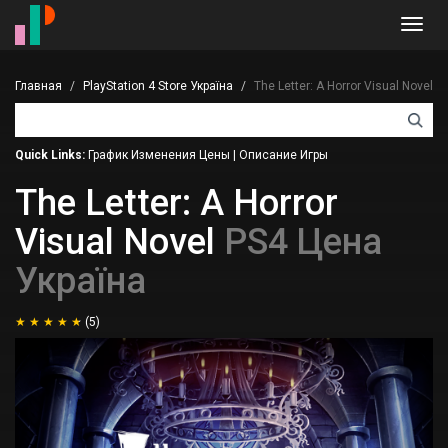
Toggl
navig
Главная
PlayStation 4 Store Україна
The Letter: A Horror Visual Novel
Quick Links:
График Изменения Цены
|
Описание Игры
The Letter: A Horror
Visual Novel
PS4 Цена
Україна
(5)