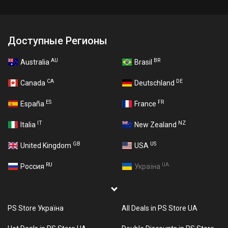
Доступные Регионы
AU
BR
Australia
Brasil
CA
DE
Canada
Deutschland
ES
FR
España
France
IT
NZ
Italia
New Zealand
GB
US
United Kingdom
USA
RU
UA
Россия
Україна
PS Store Україна
All Deals in PS Store UA