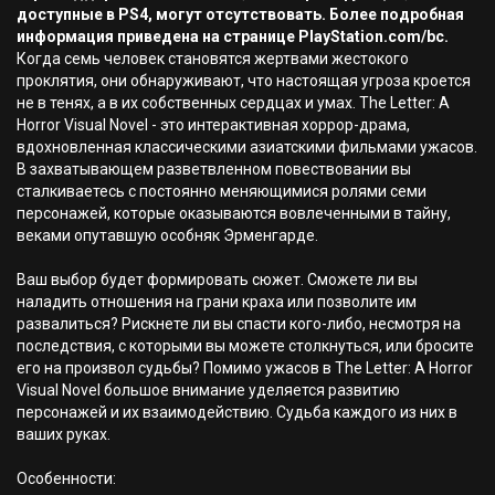
доступные в PS4, могут отсутствовать. Более подробная
информация приведена на странице PlayStation.com/bc.
Когда семь человек становятся жертвами жестокого
проклятия, они обнаруживают, что настоящая угроза кроется
не в тенях, а в их собственных сердцах и умах. The Letter: A
Horror Visual Novel - это интерактивная хоррор-драма,
вдохновленная классическими азиатскими фильмами ужасов.
В захватывающем разветвленном повествовании вы
сталкиваетесь с постоянно меняющимися ролями семи
персонажей, которые оказываются вовлеченными в тайну,
веками опутавшую особняк Эрменгарде.
Ваш выбор будет формировать сюжет. Сможете ли вы
наладить отношения на грани краха или позволите им
развалиться? Рискнете ли вы спасти кого-либо, несмотря на
последствия, с которыми вы можете столкнуться, или бросите
его на произвол судьбы? Помимо ужасов в The Letter: A Horror
Visual Novel большое внимание уделяется развитию
персонажей и их взаимодействию. Судьба каждого из них в
ваших руках.
Особенности: