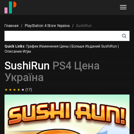
Toggl
navig
Главная
PlayStation 4 Store Україна
SushiRun
Quick Links:
График Изменения Цены
|
Больше Изданий SushiRun
|
Описание Игры
SushiRun
PS4 Цена
Україна
(17)