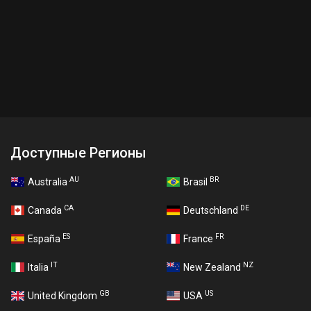
Доступные Регионы
AU
BR
Australia
Brasil
CA
DE
Canada
Deutschland
ES
FR
España
France
IT
NZ
Italia
New Zealand
GB
US
United Kingdom
USA