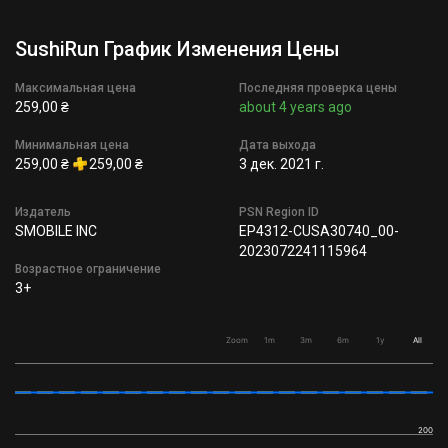
SushiRun График Изменения Цены
Максимальная цена
Последняя проверка цены
259,00 ₴
about 4 years ago
Минимальная цена
Дата выхода
259,00 ₴
259,00 ₴
3 дек. 2021 г.
Издатель
PSN Region ID
SMOBILE INC
EP4312-CUSA30740_00-
2023072241115964
Возрастное ограничение
3+
Zoom
1m
3m
6m
1y
All
200