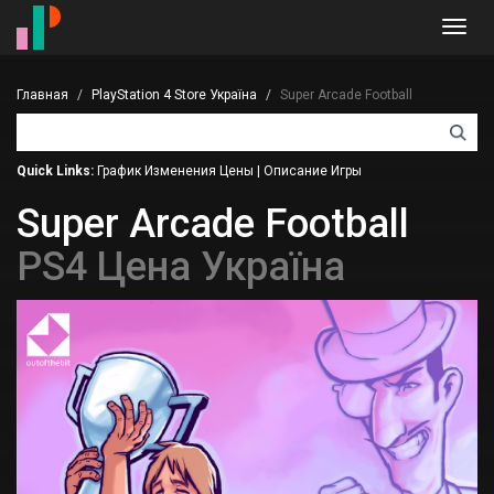
Toggl
navig
Главная
PlayStation 4 Store Україна
Super Arcade Football
Quick Links:
График Изменения Цены
|
Описание Игры
Super Arcade Football
PS4 Цена Україна