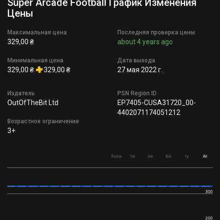
Super Arcade Football График Изменения
Цены
Максимальная цена
Последняя проверка цены
329,00 ₴
about 4 years ago
Минимальная цена
Дата выхода
329,00 ₴
329,00 ₴
27 мая 2022 г.
Издатель
PSN Region ID
OutOfTheBit Ltd
EP7405-CUSA31720_00-
4402071174051212
Возрастное ограничение
3+
Zoom
1m
3m
6m
1y
All
300
200