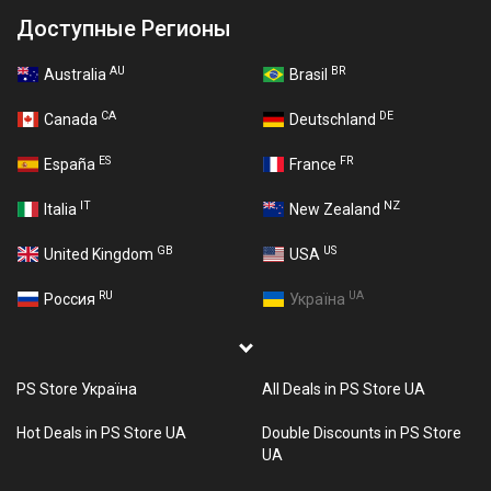
Доступные Регионы
AU
BR
Australia
Brasil
CA
DE
Canada
Deutschland
ES
FR
España
France
IT
NZ
Italia
New Zealand
GB
US
United Kingdom
USA
RU
UA
Россия
Україна
PS Store Україна
All Deals in PS Store UA
Hot Deals in PS Store UA
Double Discounts in PS Store
UA