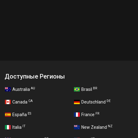
Доступные Регионы
AU
BR
Australia
Brasil
CA
DE
Canada
Deutschland
ES
FR
España
France
IT
NZ
Italia
New Zealand