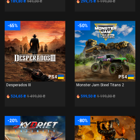
189,80 ₴
949,00 ₴
299,75 ₴
1 199,00 ₴
-65%
-50%
PS4
PS4
Desperados III
Monster Jam Steel Titans 2
524,65 ₴
1 499,00 ₴
599,50 ₴
1 199,00 ₴
-20%
-80%