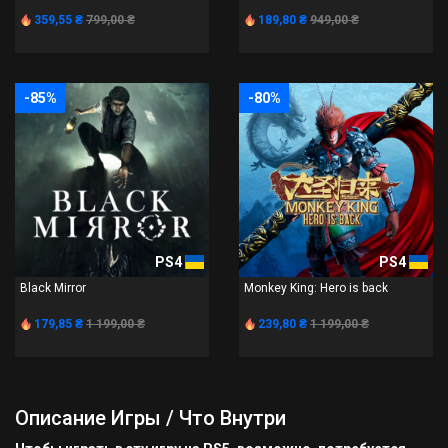
359,55 ₴
799,00 ₴
189,80 ₴
949,00 ₴
-85%
-80%
PS4
PS4
Black Mirror
Monkey King: Hero is back
179,85 ₴
1 199,00 ₴
239,80 ₴
1 199,00 ₴
Описание Игры / Что Внутри