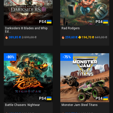
PS4
PS4
Darksiders III Blades and Whip
Rad Rodgers
Ed...
389,85 ₴
2 599,00 ₴
259,60 ₴
194,70 ₴
649,00 ₴
-80%
-75%
PS4
PS4
Battle Chasers: Nightwar
Monster Jam Steel Titans