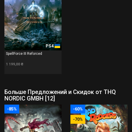
PS4
SpellForce III Reforced
1 199,00 ₴
Больше Предложений и Скидок от THQ
NORDIC GMBH [12]
-85%
-60%
-70%