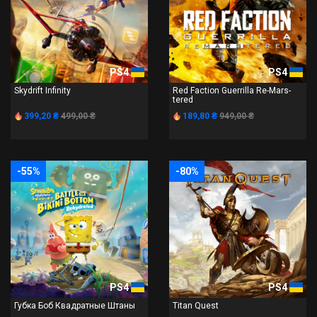
PS4
PS4
Skydrift Infinity
Red Faction Guerrilla Re-Mars-
tered
399,20 ₴
499,00 ₴
189,80 ₴
949,00 ₴
-55%
-80%
PS4
PS4
Губка Боб Квадратные Штаны
Titan Quest