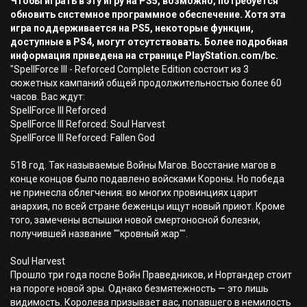
Чтобы играть в эту игру на PS5, возможно, потребуется
обновить системное программное обеспечение. Хотя эта
игра поддерживается на PS5, некоторые функции,
доступные в PS4, могут отсутствовать. Более подробная
информация приведена на странице PlayStation.com/bc.
"SpellForce III - Reforced Complete Edition состоит из 3
сюжетных кампаний общей продолжительностью более 60
часов. Вас ждут:
SpellForce III Reforced
SpellForce III Reforced: Soul Harvest
SpellForce III Reforced: Fallen God
518 год. Так называемые Войны Магов. Восстание магов в
конце концов было подавлено войсками Короны. Но победа
не принесла облегчения: во многих провинциях царит
анархия, по всей стране беженцы ищут новый приют. Кроме
того, замечены вспышки новой смертоносной болезни,
получившей название ""кровный жар"".
Soul Harvest
Прошло три года после Войн Праведников, и Нортандер стоит
на пороге новой эры. Однако безмятежность — это лишь
видимость. Королева призывает вас, попавшего в немилость