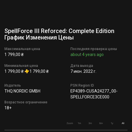
SpellForce III Reforced: Complete Edition
График Изменения Цены
Максимальная цена
Последняя проверка цены
1 799,00 ₴
about 4 years ago
Минимальная цена
Дата выхода
1 799,00 ₴
1 799,00 ₴
7 июн. 2022 г.
Издатель
PSN Region ID
THQ NORDIC GMBH
EP4389-CUSA24277_00-
SPELLFORCE3CE000
Возрастное ограничение
18+
Zoom
1m
3m
6m
1y
All