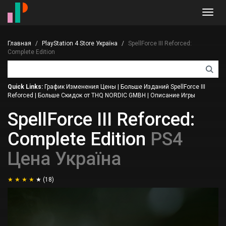
Toggl
navig
Главная
PlayStation 4 Store Україна
SpellForce III Reforced:
Complete Edition
Quick Links:
График Изменения Цены
|
Больше Изданий SpellForce III
Reforced
|
Больше Скидок от THQ NORDIC GMBH
|
Описание Игры
SpellForce III Reforced:
Complete Edition
PS4
Цена Україна
(18)