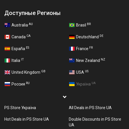
Доступные Регионы
AU
BR
Australia
Brasil
CA
DE
Canada
Deutschland
ES
FR
España
France
IT
NZ
Italia
New Zealand
GB
US
United Kingdom
USA
RU
UA
Россия
Україна
PS Store Україна
All Deals in PS Store UA
Hot Deals in PS Store UA
Double Discounts in PS Store
UA