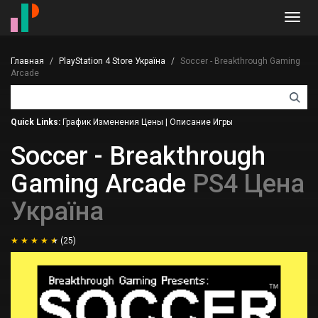
Toggl
navig
Главная
PlayStation 4 Store Україна
Soccer - Breakthrough Gaming
Arcade
Quick Links:
График Изменения Цены
|
Описание Игры
Soccer - Breakthrough
Gaming Arcade
PS4 Цена
Україна
(25)