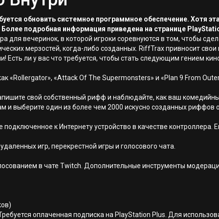
ребуется обновить системное программное обеспечение. Хотя эт
 Более подробная информация приведена на странице PlayStati
гра для вечеринок, в которой игроки соревнуются в том, чтобы сд
ческих мерзостей, когда-либо созданных. RiffTrax привносит сво
ми! Есть ли у вас что требуется, чтобы стать следующим гением к
ак «Rollergator», «Attack Of The Supermonsters» и «Plan 9 From Oute
пишите свой собственный рифф и наблюдайте, как ваш комедийн
ам и выберите один из более чем 2000 искусно созданных риффов о
ое подключенное к Интернету устройство в качестве контроллера. Е
даленных игр, перекрестной игры и голосового чата.
голосованием в чате Twitch. Дополнительные инструменты модерац
ков)
Требуется оплаченная подписка на PlayStation Plus. Для использо