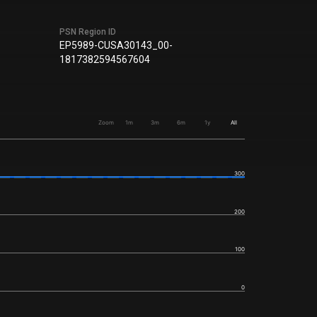
PSN Region ID
EP5989-CUSA30143_00-
1817382594567604
Zoom
1m
3m
6m
1y
All
300
200
100
0