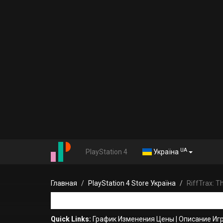
UA
PlayStation 4
Україна
Главная
PlayStation 4 Store Україна
RiffTrax: 
Quick Links:
График Изменения Цены
|
Описание Иг