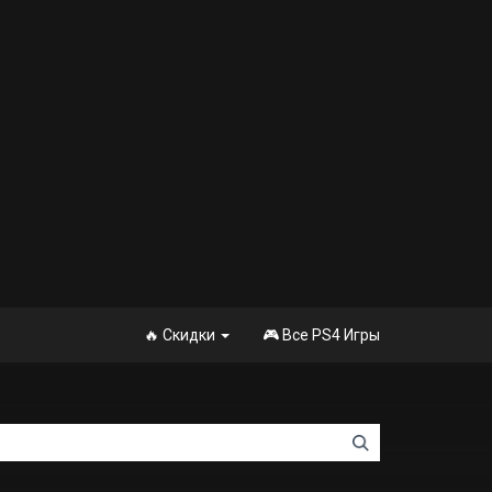
🔥 Скидки
🎮 Все PS4 Игры