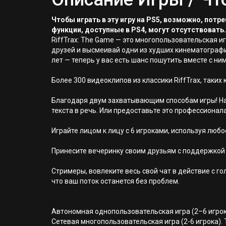
Чтобы играть в эту игру на PS5, возможно, пот
функции, доступные в PS4, могут отсутствовать.
RiffTrax: The Game — это многопользовательская и
друзей и высмеивай одни из худших кинематографи
лет — теперь у вас есть шанс пошутить вместе с ни
Более 300 видеоклипов из классики RiffTrax, таких к
Благодаря двум захватывающим способам игры! На
текста в речь. Или предоставьте это профессионал
Играйте лицом к лицу с 6 игроками, используя люб
Принесите вечеринку своим друзьям с поддержкой у
Стримеры, вовлеките весь свой чат в действие с 
что ваш поток останется без проблем.
Автономная однопользовательская игра (2–6 игро
Сетевая многопользовательская игра (2-6 игрока). 