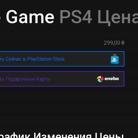
he Game
PS4 Цена
299,00 ₴
ь Сейчас в PlayStation Store
ть Подарочные Карты
 График Изменения Цены