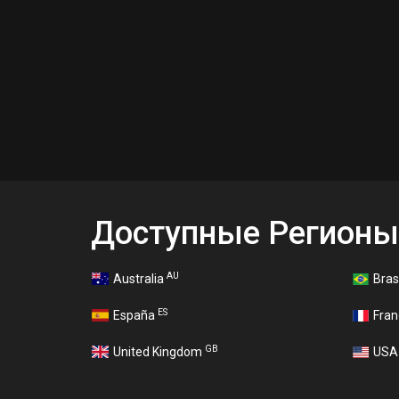
Доступные Регионы
AU
Australia
Bras
ES
España
Fra
GB
United Kingdom
US