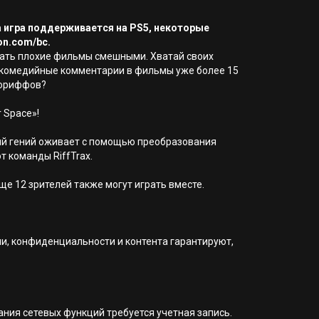
а игра поддерживается на PS5, некоторые
on.com/bc.
елать плохие фильмы смешными. Хватай своих
и комедийные комментарии в фильмы уже более 15
инориффов?
r Space»!
ый гений оживает с помощью преобразования
т команды RiffTrax.
ще 12 зрителей также могут играть вместе.
ии, конфиденциальности и контента гарантируют,
вания сетевых функций требуется учетная запись.