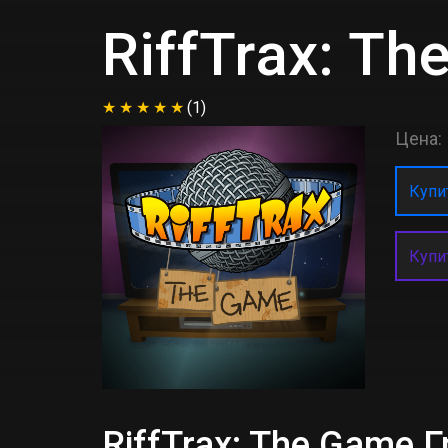
RiffTrax: T
(1)
Цена:
Купит
Купи
RiffTrax: The Game