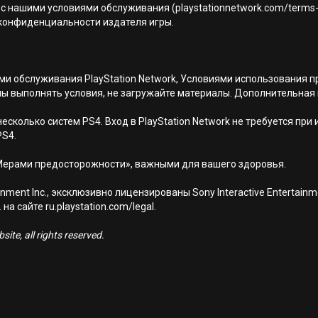
с нашими условиями обслуживания (playstationnetwork.com/terms-
ой конфиденциальности издателя игры.
иями обслуживания PlayStation Network, Условиями использовани
ны выполнять условия, не загружайте материалы. Дополнительная
есколько систем PS4. Вход в PlayStation Network не требуется при
PS4.
Мерами предосторожности», важными для вашего здоровья.
nment Inc., эксклюзивно лицензированы Sony Interactive Entertai
а сайте ru.playstation.com/legal.
ite, all rights reserved.