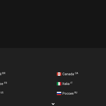
BR
CA
il
Canada
FR
IT
nce
Italia
US
RU
A
Россия