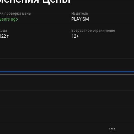
яя проверка цены
Издатель
years ago
PLAYISM
хода
Возрастное ограничение
022 г.
12+
2025