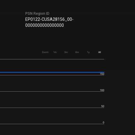
PSN Region ID
EP0122-CUSA28156_00-
0000000000000000
Zoom
1m
3m
6m
1y
All
150
100
50
0