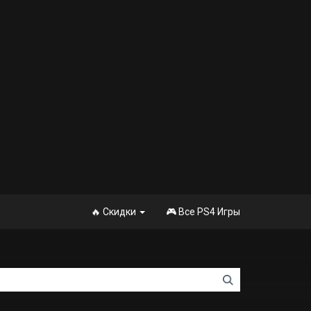
🔥 Скидки
🎮 Все PS4 Игры