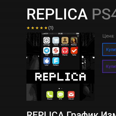
REPLICA
PS4
(1)
Цена:
Купит
Купи
REPLICA График Из