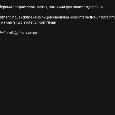
Мерами предосторожности», важными для вашего здоровья.
nment Inc., эксклюзивно лицензированы Sony Interactive Entertai
а сайте ru.playstation.com/legal.
ite, all rights reserved.