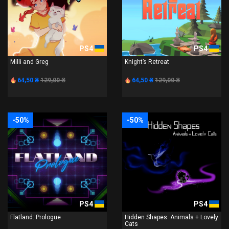
PS4
PS4
Milli and Greg
Knight’s Retreat
64,50 ₴
129,00 ₴
64,50 ₴
129,00 ₴
-50%
-50%
PS4
PS4
Flatland: Prologue
Hidden Shapes: Animals + Lovely
Cats