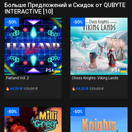
Больше Предложений и Скидок от QUBYTE
INTERACTIVE [10]
-50%
-50%
PS4
PS4
Flatland Vol. 2
Chess Knights: Viking Lands
64,50 ₴
129,00 ₴
64,50 ₴
129,00 ₴
-50%
-50%