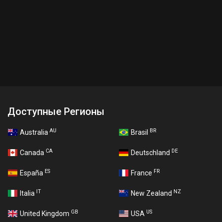
Доступные Регионы
AU
BR
Australia
Brasil
CA
DE
Canada
Deutschland
ES
FR
España
France
IT
NZ
Italia
New Zealand
GB
US
United Kingdom
USA