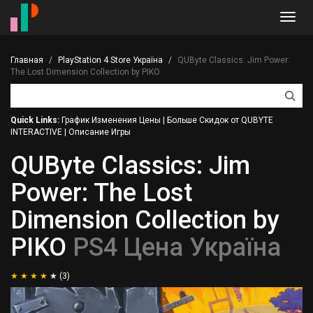
Toggl
navig
Главная
PlayStation 4 Store Україна
QUByte Classics: Jim Power:
The Lost Dimension Collection by PIKO
Quick Links:
График Изменения Цены
|
Больше Скидок от QUBYTE
INTERACTIVE
|
Описание Игры
QUByte Classics: Jim
Power: The Lost
Dimension Collection by
PIKO
PS4 Цена Україна
(3)