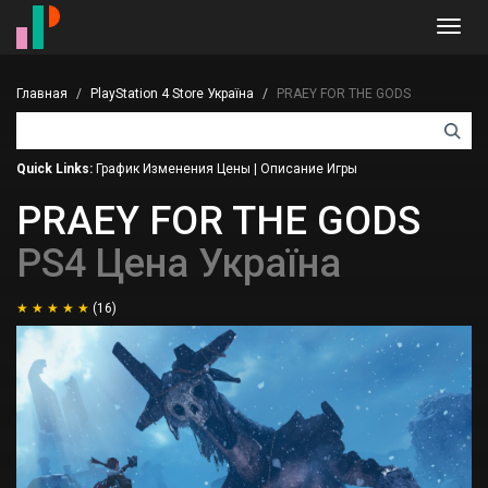
Toggl
navig
Главная
PlayStation 4 Store Україна
PRAEY FOR THE GODS
Quick Links:
График Изменения Цены
|
Описание Игры
PRAEY FOR THE GODS
PS4 Цена Україна
(16)