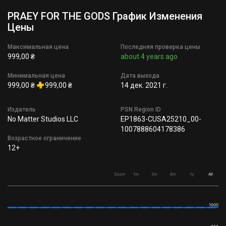
PRAEY FOR THE GODS График Изменения
Цены
Максимальная цена
Последняя проверка цены
999,00 ₴
about 4 years ago
Минимальная цена
Дата выхода
999,00 ₴
999,00 ₴
14 дек. 2021 г.
Издатель
PSN Region ID
No Matter Studios LLC
EP1863-CUSA25210_00-
1007888604178386
Возрастное ограничение
12+
Zoom
1m
3m
6m
1y
All
1000