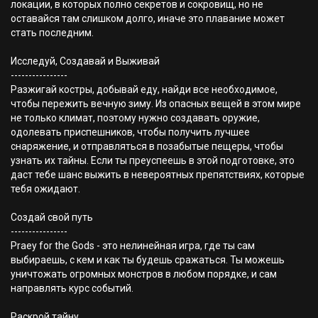
локации, в которых полно секретов и сокровищ, но не
оставайся там слишком долго, иначе это плавание может
стать последним.
Исследуй, Создавай и Выживай
----------------
Разжигай костры, добывай еду, найди все необходимое,
чтобы пережить вечную зиму. Из опасных вещей в этом мире
не только климат, поэтому нужно создавать оружие,
одолевать приспешников, чтобы получить лучшее
снаряжение, и отправляться в позабытые пещеры, чтобы
узнать их тайны. Если ты преуспеешь в этой подготовке, это
даст тебе шанс выжить в невероятных препятствиях, которые
тебя ожидают.
Создай свой путь
----------------
Praey for the Gods - это нелинейная игра, где ты сам
выбираешь, с кем и как ты будешь сражаться. Ты можешь
уничтожать огромных монстров в любом порядке, и сам
направлять курс событий.
Раскрой тайну