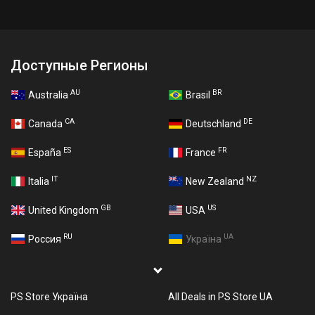
Доступные Регионы
AU
BR
Australia
Brasil
CA
DE
Canada
Deutschland
ES
FR
España
France
IT
NZ
Italia
New Zealand
GB
US
United Kingdom
USA
RU
UA
Россия
Україна
PS Store Україна
All Deals in PS Store UA