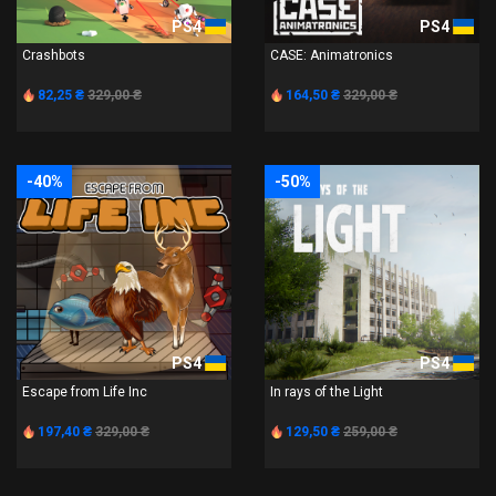
PS4
PS4
Crashbots
CASE: Animatronics
82,25 ₴
329,00 ₴
164,50 ₴
329,00 ₴
-40%
-50%
PS4
PS4
Escape from Life Inc
In rays of the Light
197,40 ₴
329,00 ₴
129,50 ₴
259,00 ₴