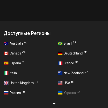
Доступные Регионы
AU
BR
Australia
Brasil
CA
DE
Canada
Deutschland
ES
FR
España
France
IT
NZ
Italia
New Zealand
GB
US
United Kingdom
USA
RU
UA
Россия
Україна