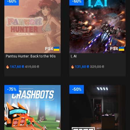
-60%
-60%
PS4
PS4
Pantsu Hunter: Back to the 90s
I, AI
167,60 ₴
419,00 ₴
131,60 ₴
329,00 ₴
-75%
-50%