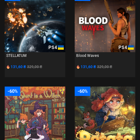
PS4
PS4
STELLATUM
Blood Waves
131,60 ₴
329,00 ₴
131,60 ₴
329,00 ₴
-60%
-60%