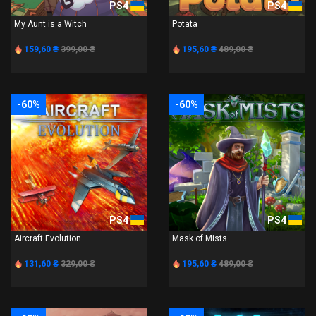
PS4
PS4
My Aunt is a Witch
Potata
159,60 ₴
399,00 ₴
195,60 ₴
489,00 ₴
-60%
-60%
PS4
PS4
Aircraft Evolution
Mask of Mists
131,60 ₴
329,00 ₴
195,60 ₴
489,00 ₴