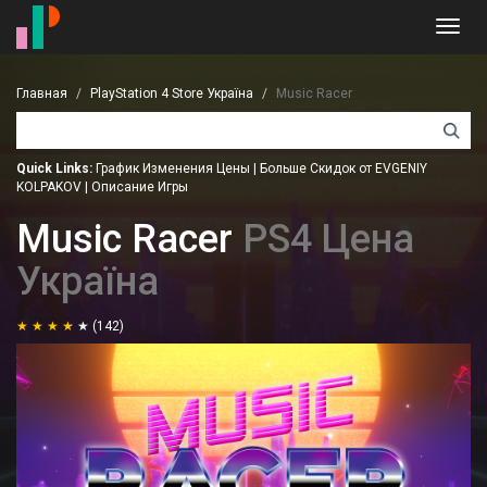
Toggl
navig
Главная
PlayStation 4 Store Україна
Music Racer
Quick Links:
График Изменения Цены
|
Больше Скидок от EVGENIY
KOLPAKOV
|
Описание Игры
Music Racer
PS4 Цена
Україна
(142)