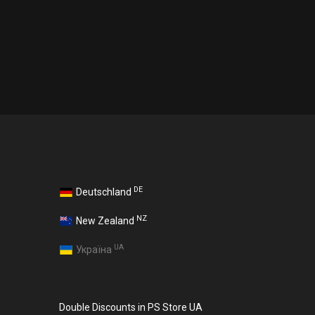
DE
Deutschland
NZ
New Zealand
UA
Україна
Double Discounts in PS Store UA