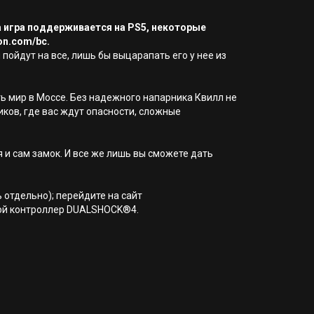
а игра поддерживается на PS5, некоторые
on.com/bc.
 пойдут на все, лишь бы выцарапать его у нее из
ь мир в Моссе. Без надежного напарника Квилл не
иков, где вас ждут опасности, сложные
 и сам замок. И все же лишь вы сможете дать
 отдельно); перейдите на сайт
дной контроллер DUALSHOCK®4.