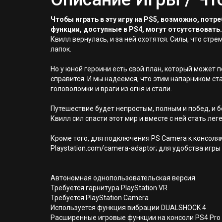
Чтобы играть в эту игру на PS5, возможно, пот
функции, доступные в PS4, могут отсутствовать.
Квилл вернулась, и за ней охотятся. Силы, что стр
лапок.
Но у юной героини есть свой план, который может
справится. И мы надеемся, что этим напарником ст
головоломки и враги из огня и стали.
Путешествие будет непростым, полным и побед, и б
Квилл сил спасти этот мир и вместе с ней стать лег
Кроме того, для подключения PS Camera к консолям
Playstation.com/camera-adaptor; для удобства иг
Автономная однопользовательская версия
Требуется гарнитура PlayStation VR
Требуется PlayStation Camera
Используется функция вибрации DUALSHOCK 4
Расширенные игровые функции на консоли PS4 Pro