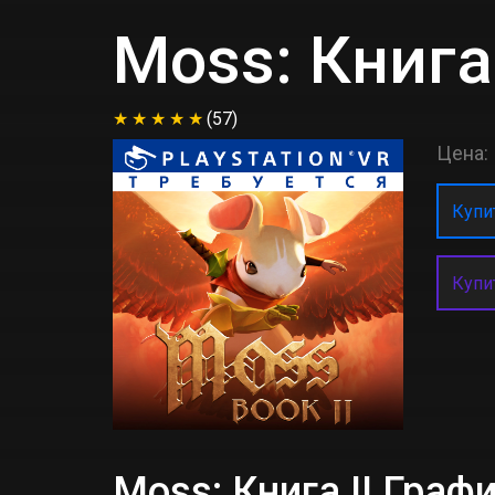
Moss: Книга 
(57)
Цена:
Купит
Купи
Moss: Книга II Гра