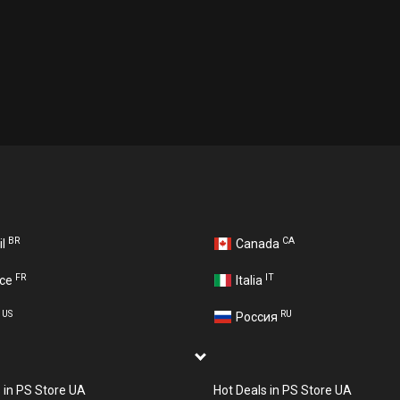
BR
CA
il
Canada
FR
IT
nce
Italia
US
RU
A
Россия
s in PS Store UA
Hot Deals in PS Store UA