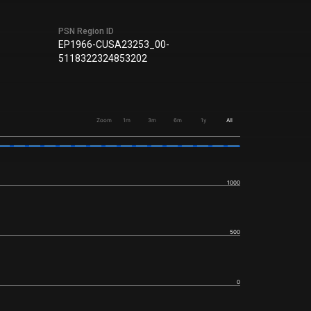
PSN Region ID
EP1966-CUSA23253_00-
5118322324853202
Zoom
1m
3m
6m
1y
All
1000
500
0