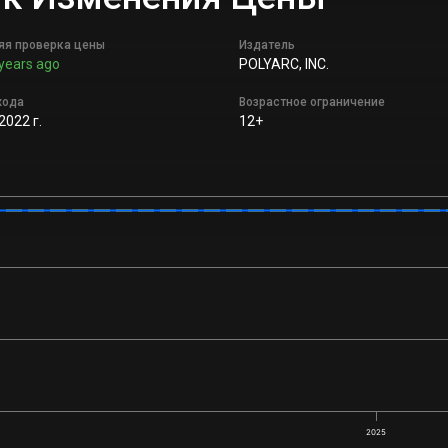
яя проверка цены
Издатель
years ago
POLYARC, INC.
хода
Возрастное ограничение
2022 г.
12+
2025