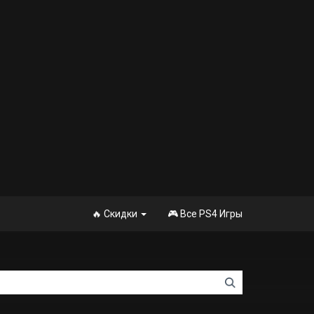
🔥 Скидки
🎮 Все PS4 Игры