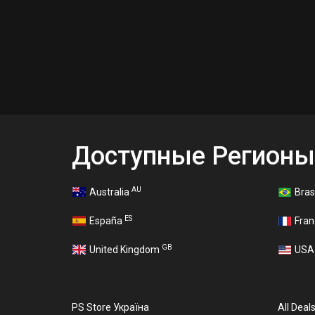
Доступные Регионы
AU
Australia
Bras
ES
España
Fra
GB
United Kingdom
US
PS Store Україна
All Deal