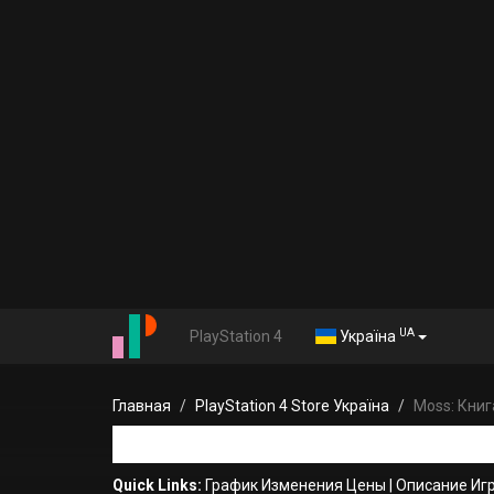
UA
PlayStation 4
Україна
Главная
PlayStation 4 Store Україна
Moss: Книга
Quick Links:
График Изменения Цены
|
Описание Иг