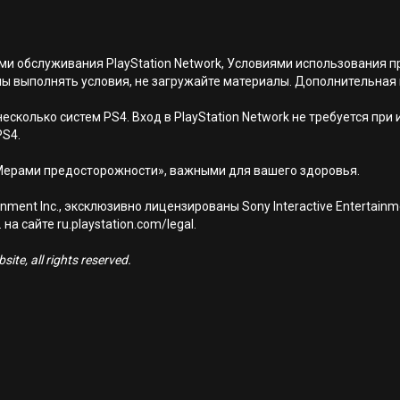
иями обслуживания PlayStation Network, Условиями использовани
ны выполнять условия, не загружайте материалы. Дополнительная
есколько систем PS4. Вход в PlayStation Network не требуется при
PS4.
Мерами предосторожности», важными для вашего здоровья.
nment Inc., эксклюзивно лицензированы Sony Interactive Entertai
а сайте ru.playstation.com/legal.
ite, all rights reserved.