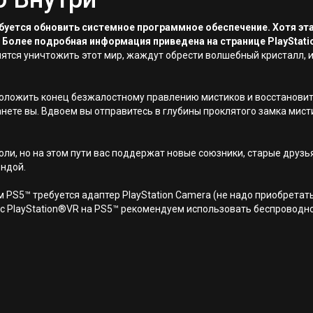
ребуется обновить системное программное обеспечение. Хотя эт
 Более подробная информация приведена на странице PlayStati
емятся уничтожить этот мир, жаждут обрести волшебный кристалл, и
 положить конец безжалостному правлению мистиков и восстановит
анете вы. Вдвоем вы отправитесь в глубины проклятого замка мист
оли, но на этом пути вас поддержат новые союзники, старые друзья
ендой.
 PS5™ требуется адаптер PlayStation Camera (не надо приобретать
ры с PlayStation®VR на PS5™ рекомендуем использовать беспрово