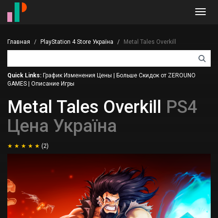
Toggl
navig
Главная
PlayStation 4 Store Україна
Metal Tales Overkill
Quick Links:
График Изменения Цены
|
Больше Скидок от ZEROUNO
GAMES
|
Описание Игры
Metal Tales Overkill
PS4
Цена Україна
(2)