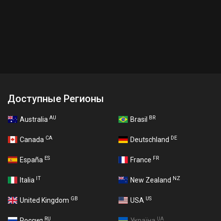
Доступные Регионы
AU
BR
Australia
Brasil
CA
DE
Canada
Deutschland
ES
FR
España
France
IT
NZ
Italia
New Zealand
GB
US
United Kingdom
USA
RU
UA
Россия
Україна