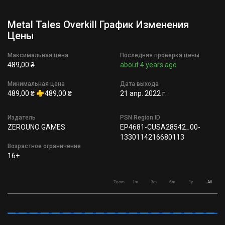
Metal Tales Overkill График Изменения
Цены
Максимальная цена
Последняя проверка цены
489,00 ₴
about 4 years ago
Минимальная цена
Дата выхода
489,00 ₴
489,00 ₴
21 апр. 2022 г.
Издатель
PSN Region ID
ZEROUNO GAMES
EP4681-CUSA28542_00-
1330114216680113
Возрастное ограничение
16+
Zoom
1m
3m
6m
1y
All