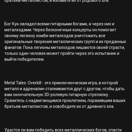
братьев-металлистов, и избавьте их от родового зла.
Бог Кук овладел всеми гитарными богами, а через них и
металхэдами. Через бесконечные концерты он помогает
своему легиону зомби-металхэдов уничтожить все
оригинальные творения металлических групп и их преданных
фанатов. Пока легионы металхэдов лишаются своей страсти,
только один человек может пройти через это испытание и
выйти победителем.
Metal Tales: Overkill - это приключенческая игра, в которой
металл и адреналин сталкиваются друг с другом, чтобы дать
вам окончательную 3D-ролевую гитарную стрелялку.
Сразитесь с надвигающимся проклятием, поразившим ваших
братьев-металлистов, и освободите их от древнего зла.
Удастся ли вам победить всех металлических богов, спасти