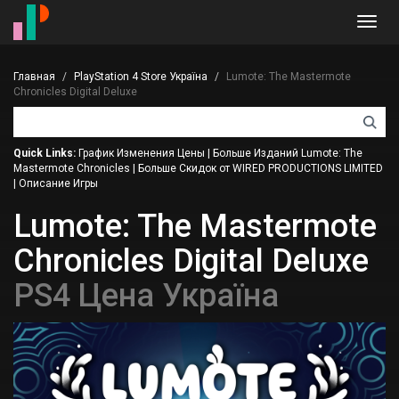
Toggl
navig
Главная
PlayStation 4 Store Україна
Lumote: The Mastermote
Chronicles Digital Deluxe
Quick Links:
График Изменения Цены
|
Больше Изданий Lumote: The
Mastermote Chronicles
|
Больше Скидок от WIRED PRODUCTIONS LIMITED
|
Описание Игры
Lumote: The Mastermote
Chronicles Digital Deluxe
PS4 Цена Україна