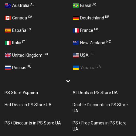
AU
BR
Australia
Brasil
CA
DE
Canada
Deutschland
ES
FR
España
France
IT
NZ
Italia
New Zealand
GB
US
United Kingdom
USA
RU
UA
Россия
Україна
PS Store Україна
All Deals in PS Store UA
Hot Deals in PS Store UA
Double Discounts in PS Store
UA
PS+ Discounts in PS Store UA
PS+ Free Games in PS Store
UA