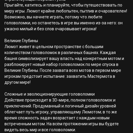
Прыгайте, катитесь и планируйте, чтобы путешествовать по
миру игры. Люмот крайне любопытен, пытлив и очарователен!
Возможно, вы начнете играть, потому что любите
головоломки, но останетесь в игре вы именно из-за него: он
ужасно милый и без слов очаровывает игрока!
Великие Глубины
Люмот живет в цельном пространстве с большим
количеством головоломок в различных башнях. Каждая
башня символизирует вашу власть над конкретным мотом и
разблокирует новый набор головоломок по мере спуска в
Великие Глубины. После захвата всех мотов в первом мире
игрокам предстоит испытание: захватить Мастермота в
другом мире!
Сложные и эволюционирующие головоломки
Действие происходит в 3D-мире, полном головоломок и
приключений. Продуманный и логичный дизайн уровней
облегчает путь игроку, управляющему Люмотом; в то же
время сложность задач возрастает с каждым новым
встреченным мотом. На всём протяжении игры вы будете
видеть весь мир и все головоломки.