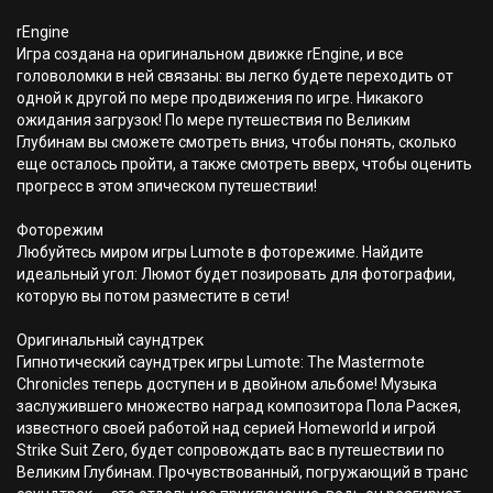
rEngine
Игра создана на оригинальном движке rEngine, и все
головоломки в ней связаны: вы легко будете переходить от
одной к другой по мере продвижения по игре. Никакого
ожидания загрузок! По мере путешествия по Великим
Глубинам вы сможете смотреть вниз, чтобы понять, сколько
еще осталось пройти, а также смотреть вверх, чтобы оценить
прогресс в этом эпическом путешествии!
Фоторежим
Любуйтесь миром игры Lumote в фоторежиме. Найдите
идеальный угол: Люмот будет позировать для фотографии,
которую вы потом разместите в сети!
Оригинальный саундтрек
Гипнотический саундтрек игры Lumote: The Mastermote
Chronicles теперь доступен и в двойном альбоме! Музыка
заслужившего множество наград композитора Пола Раскея,
известного своей работой над серией Homeworld и игрой
Strike Suit Zero, будет сопровождать вас в путешествии по
Великим Глубинам. Прочувствованный, погружающий в транс