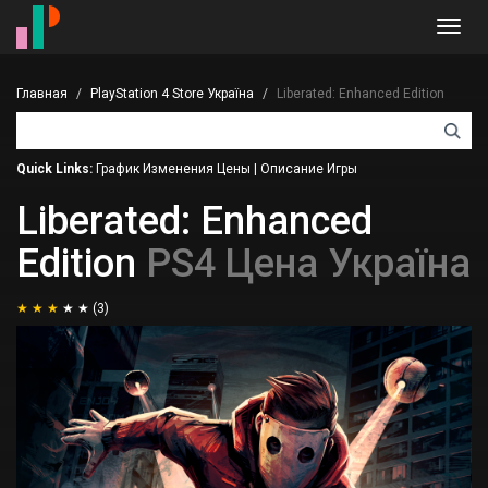
Toggl
navig
Главная
PlayStation 4 Store Україна
Liberated: Enhanced Edition
Quick Links:
График Изменения Цены
|
Описание Игры
Liberated: Enhanced
Edition
PS4 Цена Україна
(3)