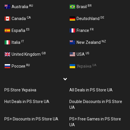
AU
BR
Australia
Brasil
CA
DE
Canada
Deutschland
ES
FR
España
France
IT
NZ
Italia
New Zealand
GB
US
United Kingdom
USA
RU
UA
Россия
Україна
PS Store Україна
All Deals in PS Store UA
Hot Deals in PS Store UA
Double Discounts in PS Store
UA
PS+ Discounts in PS Store UA
PS+ Free Games in PS Store
UA