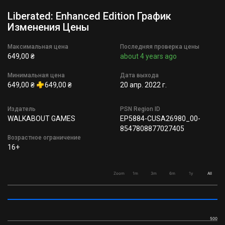
Liberated: Enhanced Edition График
Изменения Цены
Максимальная цена
Последняя проверка цены
649,00 ₴
about 4 years ago
Минимальная цена
Дата выхода
649,00 ₴
649,00 ₴
20 апр. 2022 г.
Издатель
PSN Region ID
WALKABOUT GAMES
EP5884-CUSA26980_00-
8547808877027405
Возрастное ограничение
16+
Zoom
1m
3m
6m
1y
All
500