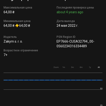
Максимальная цена
Последняя проверка цены
64,00 ₴
about 4 years ago
Минимальная цена
Дата выхода
64,00 ₴
64,00 ₴
24 мая 2022 г.
Издатель
PSN Region ID
Zakym s. r. o.
EP7666-CUSA32794_00-
0560234316334489
Возрастное ограничение
7+
Zoom
1m
3m
6m
1y
All
50
25