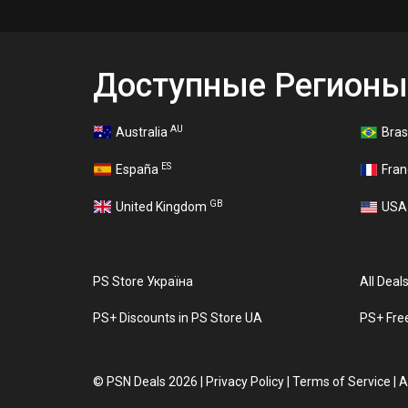
Доступные Регионы
AU
Australia
Bras
ES
España
Fra
GB
United Kingdom
US
PS Store Україна
All Deal
PS+ Discounts in PS Store UA
PS+ Fre
©
PSN Deals 2026
|
Privacy Policy
|
Terms of Service
|
A