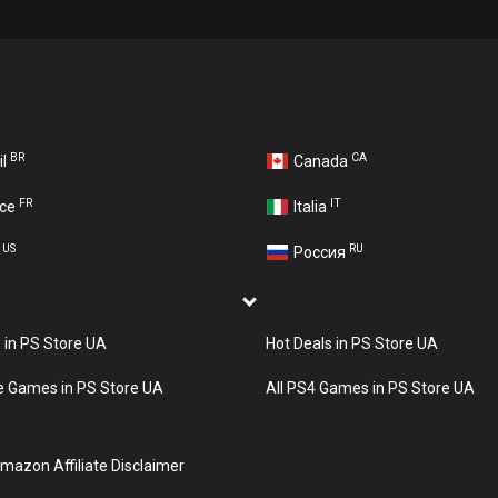
BR
CA
il
Canada
FR
IT
nce
Italia
US
RU
A
Россия
s in PS Store UA
Hot Deals in PS Store UA
e Games in PS Store UA
All PS4 Games in PS Store UA
mazon Affiliate Disclaimer