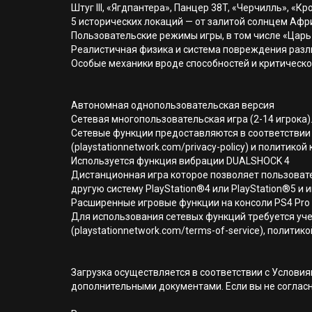
Штуг III, «Ягдпантера», Панцер 38T, «Черчилль», «Кр
5 исторических локаций — от залитой солнцем Афри
Пользовательские режимы игры, в том числе «Царь г
Реалистичная физика и система повреждения разл
Особые механики вроде способностей и критическо
Автономная однопользовательская версия
Сетевая многопользовательская игра (2-14 игрока).
Сетевые функции предоставляются в соответствии 
(playstationnetwork.com/privacy-policy) и политик
Используется функция вибрации DUALSHOCK 4
Дистанционная игра которое позволяет пользовате
другую систему PlayStation®4 или PlayStation®5 и и
Расширенные игровые функции на консоли PS4 Pro
Для использования сетевых функций требуется уче
(playstationnetwork.com/terms-of-service), полити
Загрузка осуществляется в соответствии с Услов
дополнительными документами. Если вы не соглас