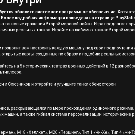
ребуется обновить системное программное обеспечение. Хотя эт
 Более подробная информация приведена на странице PlayStati
 на танковые сражения Второй мировой войны. Игра предлагает ор
зличных реальных танков. Играйте на любимых танках Второй мир
 позволит вам настроить каждую машину под свои предпочтения и
открытые карты, созданные по образу и подобию реальных истори
йтесь на 5 исторических театрах военных действий в 12 разнообр
ьтиплеера.
и и Союзников и откройте и улучшите танки обеих сторон.
анков, раскрывающаяся по мере прохождения одиночного режима.
 машин, а также гибкая система персонализации: исторические ра
н», M18 «Хэллкет», M26 «Першинг», Тип 1 «Чи-Хе», Тип 4 «Чи-То», Пан