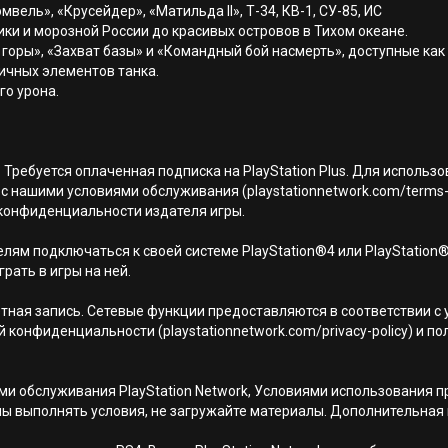
омвель», «Крусейдер», «Матильда II», Т-34, КВ-1, СУ-85, ИС
ки и морозной России до красивых островов в Тихом океане.
оры», «Захват базы» и «Командный бой насмерть», доступные как в 
ичных элементов танка.
го урона.
 Требуется оплаченная подписка на PlayStation Plus. Для использ
с нашими условиями обслуживания (playstationnetwork.com/terms-
ой конфиденциальности издателя игры.
лям подключаться к своей системе PlayStation®4 или PlayStation
грать в игры на ней.
тная запись. Сетевые функции предоставляются в соответствии с
кой конфиденциальности (playstationnetwork.com/privacy-policy) и
иями обслуживания PlayStation Network, Условиями использовани
ны выполнять условия, не загружайте материалы. Дополнительная