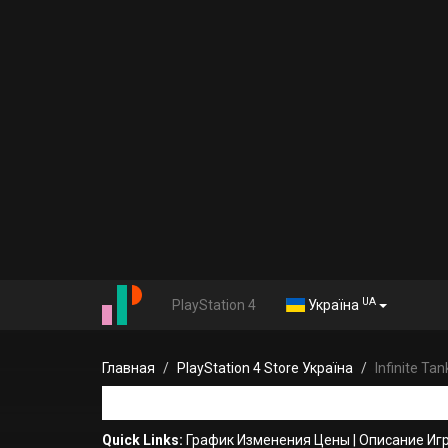
UA
PlayStation 4
Україна
Главная
PlayStation 4 Store Україна
Infinite Ta
Quick Links:
График Изменения Цены
|
Описание Иг