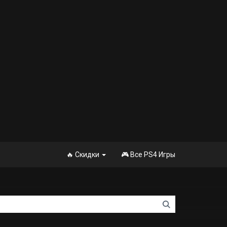
🔥 Скидки
🎮 Все PS4 Игры