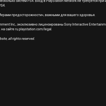
есколько систем PS4. Вход в PlayStation Network не требуется при
PS4.
Мерами предосторожности», важными для вашего здоровья.
nment Inc., эксклюзивно лицензированы Sony Interactive Entertai
а сайте ru.playstation.com/legal.
ite, all rights reserved.