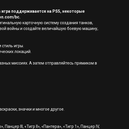
а игра поддерживается на PS5, некоторые
on.com/bc.
игинальную карточную систему создания танков,
овой войны и создайте величайшую боевую машину,
 стиль игры.
ческих локаций.
азных миссиях. А затем отправляйтесь прямиком в
скраски, значки и многое другое.
цер III, «Тигр II», «Пантера», «Тигр 1», Панцер IV,