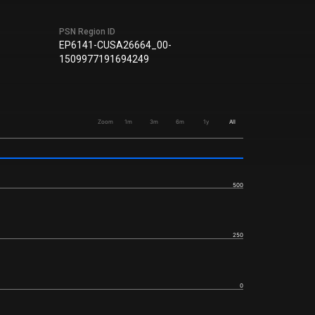
PSN Region ID
EP6141-CUSA26664_00-
1509977191694249
Zoom
1m
3m
6m
1y
All
500
250
0