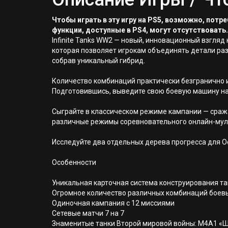
Чтобы играть в эту игру на PS5, возможно, пот
функции, доступные в PS4, могут отсутствовать.
Infinite Tanks WW2 — новый, инновационный взгляд
которая позволяет игрокам объединять детали ра
собрав уникальный гибрид.
Количество комбинаций практически безгранично и
Подготовившись, выведите свою боевую машину на 
Сыграйте в классическом режиме кампании — сража
различные режимы соревновательного онлайн-мул
Исследуйте два отдельных дерева прогресса для Ос
Особенности
Уникальная карточная система конструирования т
Огромное количество различных комбинаций боевых
Одиночная кампания с 12 миссиями
Сетевые матчи 7 на 7
Знаменитые танки Второй мировой войны: M4A1 «Шерма