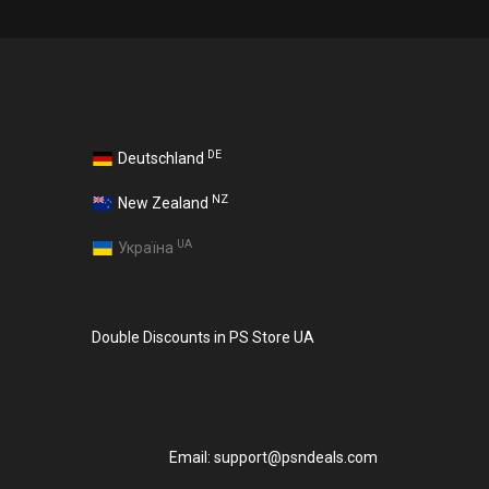
DE
Deutschland
NZ
New Zealand
UA
Україна
Double Discounts in PS Store UA
Email:
support@psndeals.com