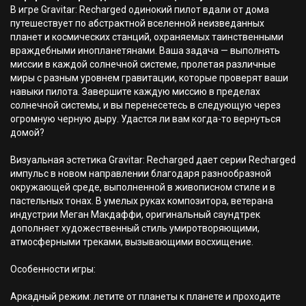
В игре Gravitar: Recharged одинокий пилот вдали от дома
путешествует по абстрактной вселенной неизведанных
планет и космических станций, охраняемых таинственными
враждебными инопланетянами. Ваша задача — выполнять
миссии в каждой солнечной системе, пролетая различные
миры с разным уровнем гравитации, которые проверят ваши
навыки пилота. Завершите каждую миссию в пределах
солнечной системы, и вы перенесетесь в следующую через
огромную черную дыру. Удастся ли вам когда-то вернуться
домой?
Визуальная эстетика Gravitar: Recharged дает серии Recharged
импульс в новом направлении благодаря разнообразной
окружающей среде, выполненной в живописном стиле и в
пастельных тонах. В умелых руках композитора, ветерана
индустрии Меган Макдаффи, оригинальный саундтрек
дополняет художественный стиль умиротворяющими,
атмосферными треками, вызывающими восхищение.
Особенности игры:
Аркадный режим: летите от планеты к планете и проходите