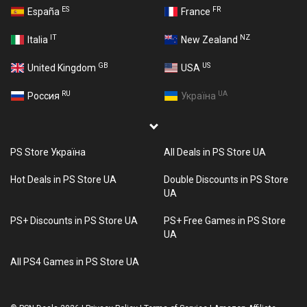
ES
FR
España
France
IT
NZ
Italia
New Zealand
GB
US
United Kingdom
USA
RU
UA
Россия
Україна
PS Store Україна
All Deals in PS Store UA
Hot Deals in PS Store UA
Double Discounts in PS Store
UA
PS+ Discounts in PS Store UA
PS+ Free Games in PS Store
UA
All PS4 Games in PS Store UA