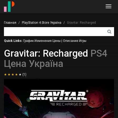
Toggl
navig
Главная
PlayStation 4 Store Україна
Gravitar: Recharged
Quick Links:
График Изменения Цены
|
Описание Игры
Gravitar: Recharged
PS4
Цена Україна
(1)