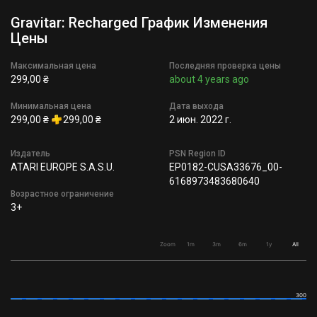
Gravitar: Recharged График Изменения
Цены
Максимальная цена
Последняя проверка цены
299,00 ₴
about 4 years ago
Минимальная цена
Дата выхода
299,00 ₴
299,00 ₴
2 июн. 2022 г.
Издатель
PSN Region ID
ATARI EUROPE S.A.S.U.
EP0182-CUSA33676_00-
6168973483680640
Возрастное ограничение
3+
Zoom
1m
3m
6m
1y
All
300