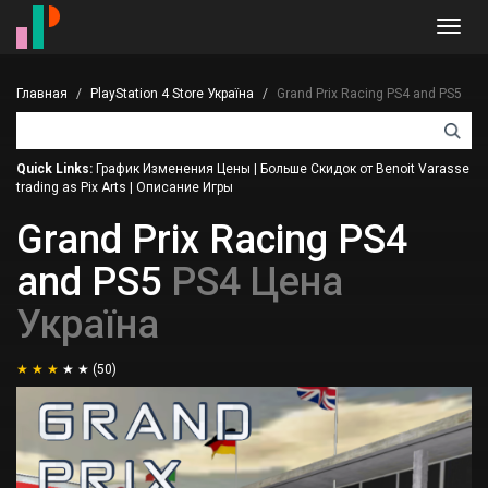
Toggl
navig
Главная
PlayStation 4 Store Україна
Grand Prix Racing PS4 and PS5
Quick Links:
График Изменения Цены
|
Больше Скидок от Benoit Varasse
trading as Pix Arts
|
Описание Игры
Grand Prix Racing PS4
and PS5
PS4 Цена
Україна
(50)