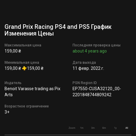
Grand Prix Racing PS4 and PS5 График
Изменения Цены
Максимальная цена
Последняя проверка цены
159,00 ₴
about 4 years ago
Минимальная цена
Дата выхода
159,00 ₴
159,00 ₴
11 февр. 2022 г.
Издатель
PSN Region ID
Benoit Varasse trading as Pix
EP7550-CUSA32120_00-
Arts
2201848744809242
Возрастное ограничение
3+
Zoom
1m
3m
6m
1y
All