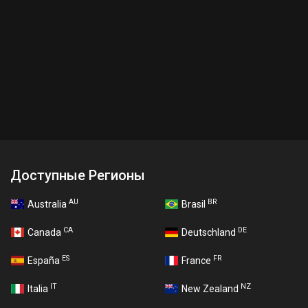
Доступные Регионы
AU
BR
Australia
Brasil
CA
DE
Canada
Deutschland
ES
FR
España
France
IT
NZ
Italia
New Zealand