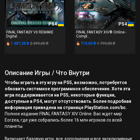
PS4
PS4
FINAL FANTASY VII REMAKE
FINAL FANTASY XIV® Online -
Digital ...
Compl...
1 487,38 ₴
2 399,00 ₴
719,60 ₴
1 799,00 ₴
Описание Игры / Что Внутри
Чтобы играть в эту игру на PS5, возможно, потребуется
обновить системное программное обеспечение. Хотя эта
игра поддерживается на PS5, некоторые функции,
доступные в PS4, могут отсутствовать. Более подробная
информация приведена на странице PlayStation.com/bc.
Полное издание FINAL FANTASY XIV Online. Вас ждет мир
Eorzea, где уже собрались более 16 млн игроков со всей
планеты.
Включает базовую игру, все дополнения и все эксклюзивные