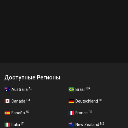
Доступные Регионы
AU
BR
Australia
Brasil
CA
DE
Canada
Deutschland
ES
FR
España
France
IT
NZ
Italia
New Zealand