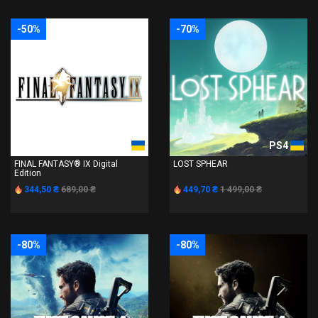
-50%
-70%
PS4
PS4
FINAL FANTASY® IX Digital
LOST SPHEAR
Edition
344,50 ₴
689,00 ₴
449,70 ₴
1 499,00 ₴
-80%
-80%