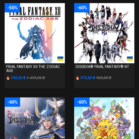
-50%
-60%
PS4
PS4
FINAL FANTASY XII THE ZODIAC
DISSIDIA® FINAL FANTASY® NT
AGE
749,50 ₴
1 499,00 ₴
379,60 ₴
949,00 ₴
-60%
-60%