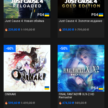
PS4
PS4
Just Cause 4: Новая обойма
Just Cause 4. Золотое издание
239,80 ₴
1 199,00 ₴
359,80 ₴
1 799,00 ₴
-60%
-50%
PS4
PS4
ONINAKI
FINAL FANTASY® X/X-2 HD
Remaster
599,60 ₴
1 499,00 ₴
474,50 ₴
949,00 ₴