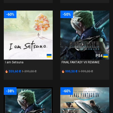
-60%
-50%
PS4
PS4
I am Setsuna
FINAL FANTASY VII REMAKE
559,60 ₴
1 399,00 ₴
999,50 ₴
1 999,00 ₴
-38%
-60%