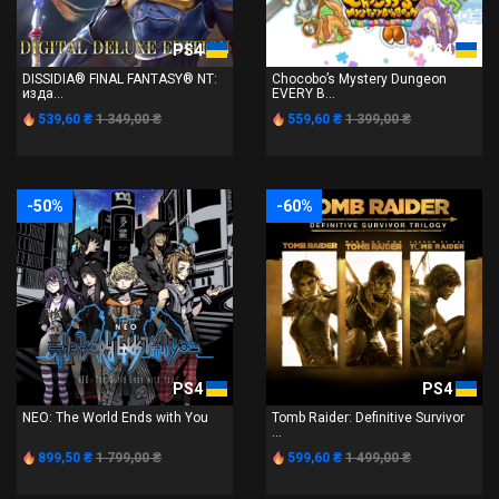
PS4
PS4
DISSIDIA® FINAL FANTASY® NT:
Chocobo’s Mystery Dungeon
изда...
EVERY B...
539,60 ₴
1 349,00 ₴
559,60 ₴
1 399,00 ₴
-50%
-60%
PS4
PS4
NEO: The World Ends with You
Tomb Raider: Definitive Survivor
...
899,50 ₴
1 799,00 ₴
599,60 ₴
1 499,00 ₴