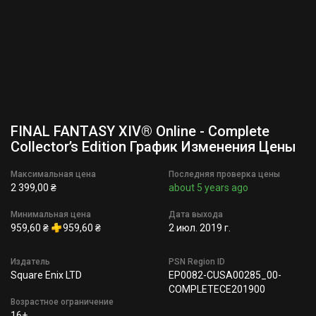
FINAL FANTASY XIV® Online - Complete
Collector’s Edition График Изменения Цены
Максимальная цена
Последняя проверка цены
2 399,00 ₴
about 5 years ago
Минимальная цена
Дата выхода
959,60 ₴
959,60 ₴
2 июл. 2019 г.
Издатель
PSN Region ID
Square Enix LTD
EP0082-CUSA00285_00-
COMPLETECE201900
Возрастное ограничение
16+