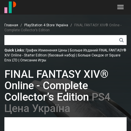
Toggl
navig
Главная
PlayStation 4 Store Україна
FINAL FANTASY XIV® Online -
Complete Collector’s Edition
Quick Links:
График Изменения Цены
|
Больше Изданий FINAL FANTASY®
XIV Online - Starter Edition (базовый набор)
|
Больше Скидок от Square
Enix LTD
|
Описание Игры
FINAL FANTASY XIV®
Online - Complete
Collector’s Edition
PS4
Цена Україна