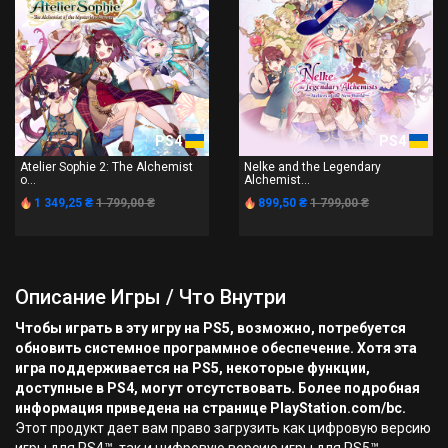
PS4
PS4
Atelier Sophie 2: The Alchemist
Nelke and the Legendary
o...
Alchemist...
1 349,25 ₴
1 799,00 ₴
899,50 ₴
1 799,00 ₴
Описание Игры / Что Внутри
Чтобы играть в эту игру на PS5, возможно, потребуется
обновить системное программное обеспечение. Хотя эта
игра поддерживается на PS5, некоторые функции,
доступные в PS4, могут отсутствовать. Более подробная
информация приведена на странице PlayStation.com/bc.
Этот продукт дает вам право загрузить как цифровую версию