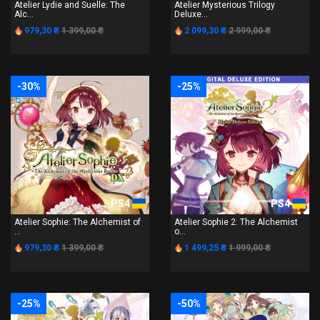
Atelier Lydie and Suelle: The
Atelier Mysterious Trilogy
Alc...
Deluxe...
979,30 ₴
1 399,00 ₴
2 099,30 ₴
2 999,00 ₴
-30%
-25%
PS4
PS4
Atelier Sophie: The Alchemist of
Atelier Sophie 2: The Alchemist
...
o...
979,30 ₴
1 399,00 ₴
1 499,25 ₴
1 999,00 ₴
-25%
-50%