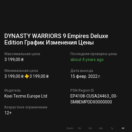
DYNASTY WARRIORS 9 Empires Deluxe
Edition График Изменения Цены
Максимальная цена
Последняя проверка цены
3 199,00 ₴
about 4 years ago
Минимальная цена
Дата выхода
3 199,00 ₴
3 199,00 ₴
15 февр. 2022 г.
Издатель
PSN Region ID
Koei Tecmo Europe Ltd
EP4108-CUSA24463_00-
SM8EMPDDX0000000
Возрастное ограничение
12+
Zoom
1m
3m
6m
1y
All