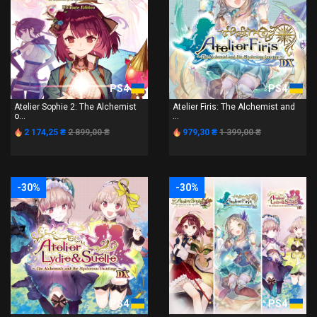
PS4
PS4
Atelier Sophie 2: The Alchemist
Atelier Firis: The Alchemist and
o...
...
2 174,25 ₴
2 899,00 ₴
979,30 ₴
1 399,00 ₴
-30%
-30%
PS4
PS4