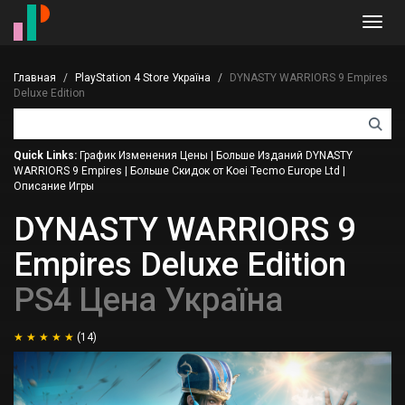
Toggl
navig
Главная
PlayStation 4 Store Україна
DYNASTY WARRIORS 9 Empires
Deluxe Edition
Quick Links:
График Изменения Цены
|
Больше Изданий DYNASTY
WARRIORS 9 Empires
|
Больше Скидок от Koei Tecmo Europe Ltd
|
Описание Игры
DYNASTY WARRIORS 9
Empires Deluxe Edition
PS4 Цена Україна
(14)