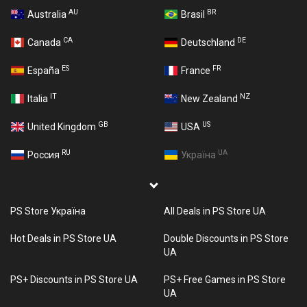
AU
BR
Australia
Brasil
CA
DE
Canada
Deutschland
ES
FR
España
France
IT
NZ
Italia
New Zealand
GB
US
United Kingdom
USA
RU
UA
Россия
Україна
PS Store Україна
All Deals in PS Store UA
Hot Deals in PS Store UA
Double Discounts in PS Store
UA
PS+ Discounts in PS Store UA
PS+ Free Games in PS Store
UA