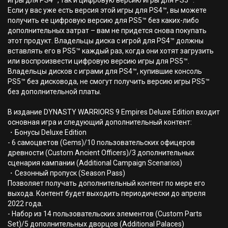
игры для PS4™, так и цифровую версию игры для PS5™.
Если у вас уже есть версия этой игры для PS4™, вы можете
получить ее цифровую версию для PS5™ без каких-либо
дополнительных затрат – вам не придется снова покупать
этот продукт. Владельцы диска с игрой для PS4™ должны
вставлять его в PS5™ каждый раз, когда они хотят загрузить
или воспроизвести цифровую версию игры для PS5™.
Владельцы дисков с играми для PS4™, купившие консоль
PS5™ без дисковода, не смогут получить версию игры PS5™
без дополнительной платы.
В издание DYNASTY WARRIORS 9 Empires Deluxe Edition входит
основная игра и следующий дополнительный контент:
・Бонусы Deluxe Edition
- 6 самоцветов (Gems)/10 пользовательских офицеров
древности (Custom Ancient Officers)/3 дополнительных
сценария кампании (Additional Campaign Scenarios)
・Сезонный пропуск (Season Pass)
Позволяет получать дополнительный контент по мере его
выхода. Контент будет выходить периодически до апреля
2022 года.
- Набор из 14 пользовательских элементов (Custom Parts
Set)/5 дополнительных дворцов (Additional Palaces)