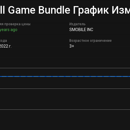
Full Game Bundle График И
яя проверка цены
Издатель
years ago
SMOBILE INC
хода
Возрастное ограничение
2022 г.
3+