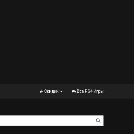
🔥 Скидки
🎮 Все PS4 Игры