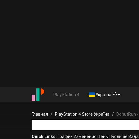
UA
PlayStation 4
Україна
Главная
PlayStation 4 Store Україна
DonutRun -
Quick Links:
График Изменения Цены
|
Больше Изда