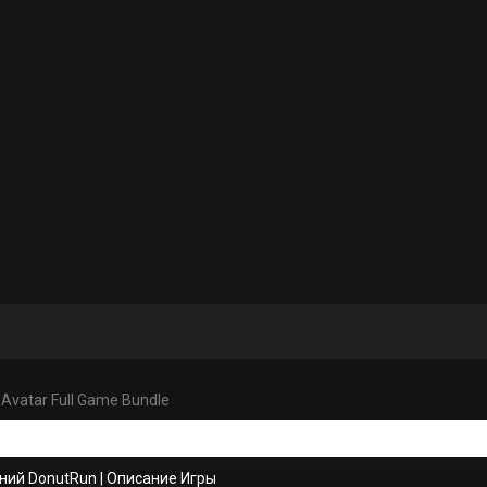
 Avatar Full Game Bundle
ний DonutRun
|
Описание Игры