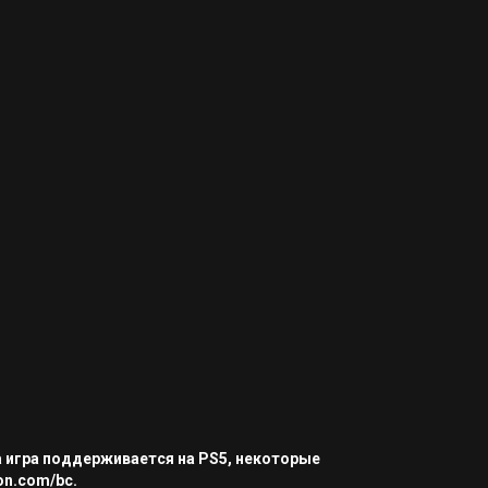
а игра поддерживается на PS5, некоторые
on.com/bc.