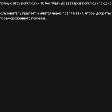
я полную игру DonutRun и 10 бесплатных аватаров DonutRun по одно
е пользователь прыгает и мчится через препятствия, чтобы добрат
ого замороженного пончика.