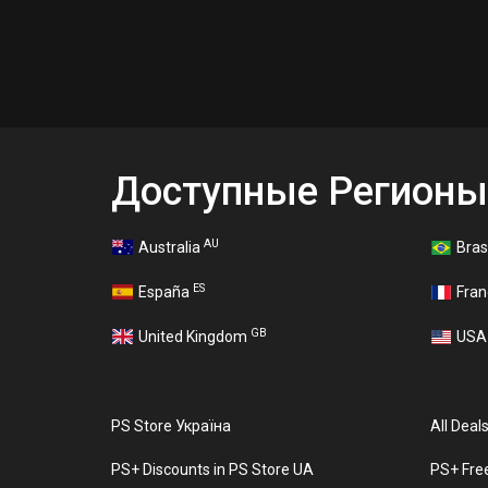
Доступные Регионы
AU
Australia
Bras
ES
España
Fra
GB
United Kingdom
US
PS Store Україна
All Deal
PS+ Discounts in PS Store UA
PS+ Fre