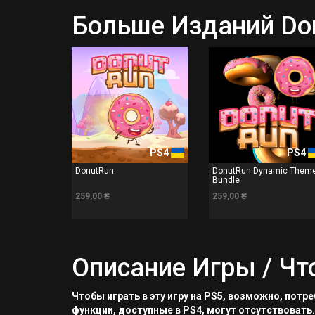
Больше Изданий Do
PS4
PS4
DonutRun
DonutRun Dynamic Them
Bundle
259,00 ₴
259,00 ₴
Описание Игры / Чт
Чтобы играть в эту игру на PS5, возможно, пот
функции, доступные в PS4, могут отсутствовать.