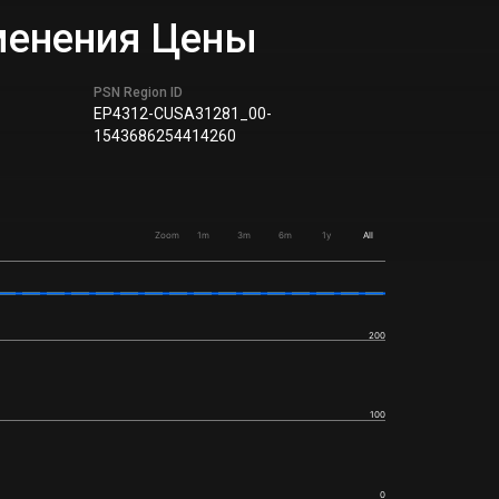
зменения Цены
PSN Region ID
EP4312-CUSA31281_00-
1543686254414260
Zoom
1m
3m
6m
1y
All
200
100
0