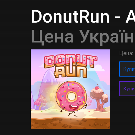
DonutRun - A
Цена Україн
Цена:
Купит
Купи