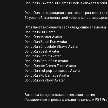
DonutRun - Avatar Full Game Bundle включает в себ
DonutRun - это аркадная игра в стиле раннера, гд
12 уровней, выполняя свой квест в качестве розов
Этот пакет включает в себя следующие элементы:
DonutRun Full Game
DonutRun Master Avatar
DonutRun Boost Run Avatar
DonutRun Chocolate Straws Avatar
DonutRun Dash Avatar
DonutRun Donut Avatar
DonutRun Donut Coin Avatar
DonutRun Ice Cream Trees Avatar
DonutRun Lollipop Landscape Avatar
DonutRun No Damage Avatar
DonutRun Rainbow Avatar
Автономная однопользовательская версия
Расширенные игровые функции на консоли PS4 Pro