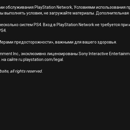
иями обслуживания PlayStation Network, Условиями использовани
ны выполнять условия, не загружайте материалы. Дополнительная
есколько систем PS4. Вход в PlayStation Network не требуется при
PS4.
Мерами предосторожности», важными для вашего здоровья.
nment Inc., эксклюзивно лицензированы Sony Interactive Entertai
а сайте ru.playstation.com/legal.
ite, all rights reserved.