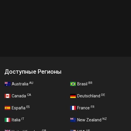
Доступные Регионы
AU
BR
Australia
Brasil
CA
DE
Canada
Deutschland
ES
FR
España
France
IT
NZ
Italia
New Zealand
GB
US