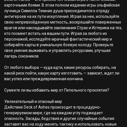
карточными боями. В этом полном издании игры эльфийская
лучница Сивилла Темная душа присоединится к отряду
антигероев на их пути искупления. Играя за нее, используйте
свою непревзойденную меткость, воскрешайте поверженных
врагов или накладывайте заклинания Страх и Истерика на тех,
кто посмеет встать на вашем пути. Играя за любого из
персонажей, исследуйте мрачный фантастический мир и
собирайте карты в уникальную боевую колоду. Проверьте
свое умение выживать и управлять ресурсами, улучшая
лагерь союзников.
От любого выбора — куда идти, какие ресурсы собирать, на
какой риск пойти, какую карту изготовить — зависит, ждет ли
вас успех или преждевременная кончина.
Сумеете ли вы избавить мир от Пепельного проклятия?
Увлекательный и опасный мир
Действие Deck of Ashes происходит в процедурно-
генерируемом мире, где на каждом углу поджидает
опасность. Засады, бедствия и другие случайные события
заставят вас на ходу менять тактику и использовать новые