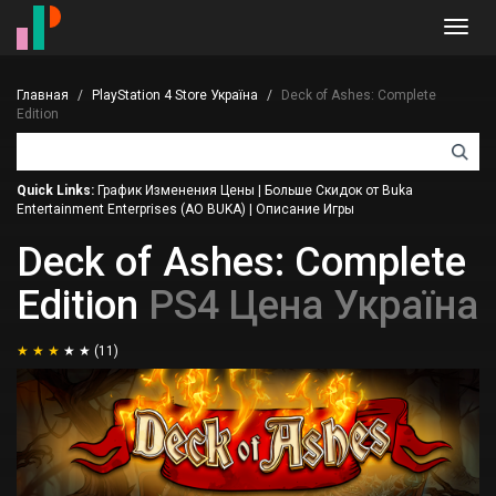
Toggl
navig
Главная
PlayStation 4 Store Україна
Deck of Ashes: Complete
Edition
Quick Links:
График Изменения Цены
|
Больше Скидок от Buka
Entertainment Enterprises (AO BUKA)
|
Описание Игры
Deck of Ashes: Complete
Edition
PS4 Цена Україна
(11)