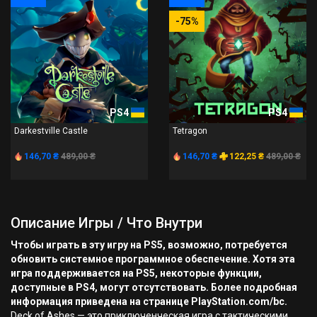
-75%
PS4
PS4
Darkestville Castle
Tetragon
146,70 ₴
489,00 ₴
146,70 ₴
122,25 ₴
489,00 ₴
Описание Игры / Что Внутри
Чтобы играть в эту игру на PS5, возможно, потребуется
обновить системное программное обеспечение. Хотя эта
игра поддерживается на PS5, некоторые функции,
доступные в PS4, могут отсутствовать. Более подробная
информация приведена на странице PlayStation.com/bc.
Deck of Ashes — это приключенческая игра с тактическими