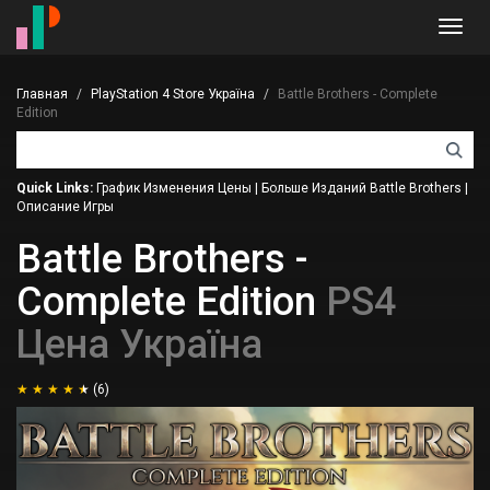
Toggl
navig
Главная
PlayStation 4 Store Україна
Battle Brothers - Complete
Edition
Quick Links:
График Изменения Цены
|
Больше Изданий Battle Brothers
|
Описание Игры
Battle Brothers -
Complete Edition
PS4
Цена Україна
(6)