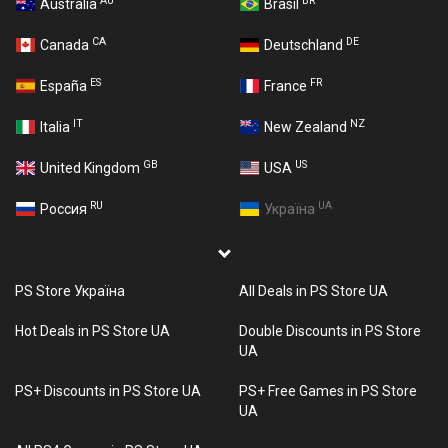
AU
BR
Australia
Brasil
CA
DE
Canada
Deutschland
ES
FR
España
France
IT
NZ
Italia
New Zealand
GB
US
United Kingdom
USA
RU
UA
Россия
Україна
PS Store Україна
All Deals in PS Store UA
Hot Deals in PS Store UA
Double Discounts in PS Store
UA
PS+ Discounts in PS Store UA
PS+ Free Games in PS Store
UA