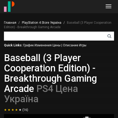
Toggl
navig
Главная
PlayStation 4 Store Україна
Baseball (3 Player Cooperation
Edition) - Breakthrough Gaming Arcade
Quick Links:
График Изменения Цены
|
Описание Игры
Baseball (3 Player
Cooperation Edition) -
Breakthrough Gaming
Arcade
PS4 Цена
Україна
(16)