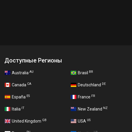
Доступные Регионы
AU
BR
Australia
Brasil
CA
DE
Canada
Deutschland
ES
FR
España
France
IT
NZ
Italia
New Zealand
GB
US
United Kingdom
USA