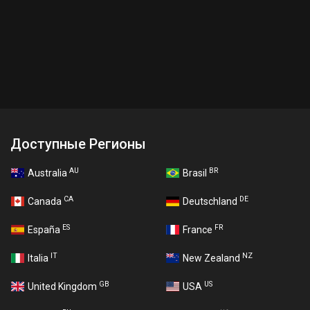
Доступные Регионы
AU
BR
Australia
Brasil
CA
DE
Canada
Deutschland
ES
FR
España
France
IT
NZ
Italia
New Zealand
GB
US
United Kingdom
USA