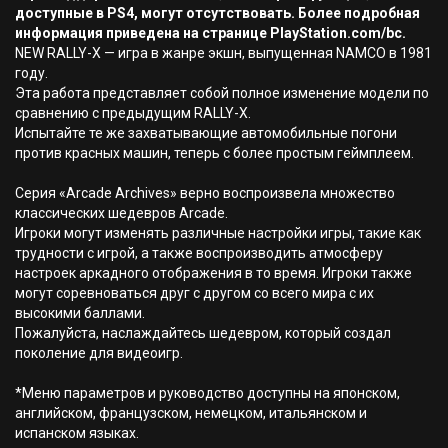
доступные в PS4, могут отсутствовать. Более подробная
информация приведена на странице PlayStation.com/bc.
NEW RALLY-X — игра в жанре экшн, выпущенная NAMCO в 1981
году.
Эта работа представляет собой полное изменение модели по
сравнению с предыдущим RALLY-X.
Испытайте те же захватывающие автомобильные погони
против красных машин, теперь с более простым геймплеем.
Серия «Arcade Archives» верно воспроизвела множество
классических шедевров Arcade.
Игроки могут изменять различные настройки игры, такие как
трудности с игрой, а также воспроизводить атмосферу
настроек аркадного отображения в то время. Игроки также
могут соревноваться друг с другом со всего мира с их
высокими баллами.
Пожалуйста, наслаждайтесь шедевром, который создал
поколение для видеоигр.
*Меню параметров и руководство доступны на японском,
английском, французском, немецком, итальянском и
испанском языках.