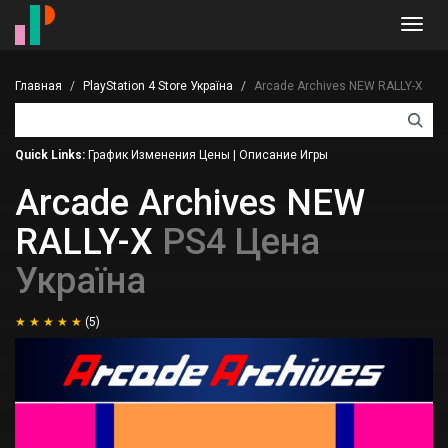
Toggl
navig
Главная
PlayStation 4 Store Україна
Arcade Archives NEW RALLY-X
Quick Links:
График Изменения Цены
|
Описание Игры
Arcade Archives NEW
RALLY-X
PS4 Цена
Україна
(5)