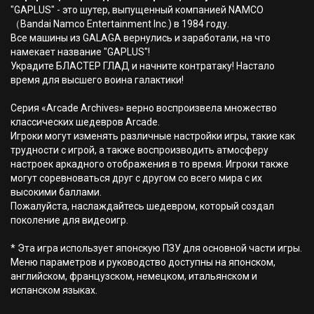
"GAPLUS" - это шутер, выпущенный компанией NAMCO
（Bandai Namco Entertainment Inc.) в 1984 году.
Все машины из GALAGA вернулись и заработали, на что
намекает название "GAPLUS"!
Украдите БЛАСТЕР ГЛАД и начните контратаку! Настало
время для высшего воина галактики!
Серия «Arcade Archives» верно воспроизвела множество
классических шедевров Arcade.
Игроки могут изменять различные настройки игры, такие как
трудности с игрой, а также воспроизводить атмосферу
настроек аркадного отображения в то время. Игроки также
могут соревноваться друг с другом со всего мира с их
высокими баллами.
Пожалуйста, наслаждайтесь шедевром, который создал
поколение для видеоигр.
* Эта игра использует японскую ПЗУ для основной части игры.
Меню параметров и руководство доступны на японском,
английском, французском, немецком, итальянском и
испанском языках.