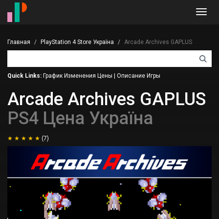
Toggl
navig
Главная
PlayStation 4 Store Україна
Arcade Archives GAPLUS
Quick Links:
График Изменения Цены
|
Описание Игры
Arcade Archives GAPLUS
PS4 Цена Україна
(7)