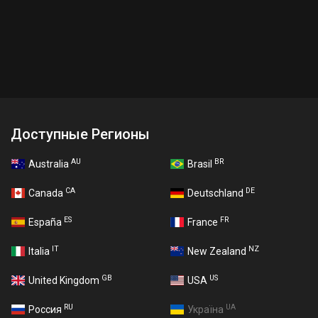
Доступные Регионы
AU
BR
Australia
Brasil
CA
DE
Canada
Deutschland
ES
FR
España
France
IT
NZ
Italia
New Zealand
GB
US
United Kingdom
USA
RU
UA
Россия
Україна