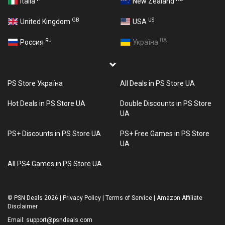
Italia
New Zealand
GB
US
United Kingdom
USA
RU
UA
Россия
Україна
PS Store Україна
All Deals in PS Store UA
Hot Deals in PS Store UA
Double Discounts in PS Store
UA
PS+ Discounts in PS Store UA
PS+ Free Games in PS Store
UA
All PS4 Games in PS Store UA
©
PSN Deals 2026
|
Privacy Policy
|
Terms of Service
|
Amazon Affiliate
Disclaimer
Email:
support@psndeals.com