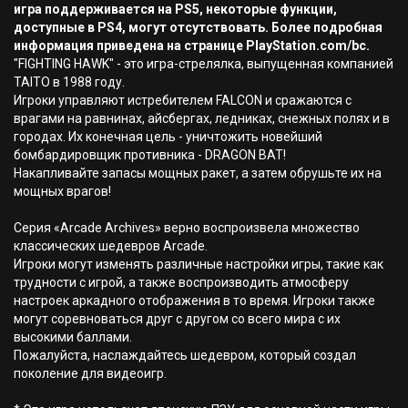
игра поддерживается на PS5, некоторые функции,
доступные в PS4, могут отсутствовать. Более подробная
информация приведена на странице PlayStation.com/bc.
"FIGHTING HAWK" - это игра-стрелялка, выпущенная компанией
TAITO в 1988 году.
Игроки управляют истребителем FALCON и сражаются с
врагами на равнинах, айсбергах, ледниках, снежных полях и в
городах. Их конечная цель - уничтожить новейший
бомбардировщик противника - DRAGON BAT!
Накапливайте запасы мощных ракет, а затем обрушьте их на
мощных врагов!
Серия «Arcade Archives» верно воспроизвела множество
классических шедевров Arcade.
Игроки могут изменять различные настройки игры, такие как
трудности с игрой, а также воспроизводить атмосферу
настроек аркадного отображения в то время. Игроки также
могут соревноваться друг с другом со всего мира с их
высокими баллами.
Пожалуйста, наслаждайтесь шедевром, который создал
поколение для видеоигр.