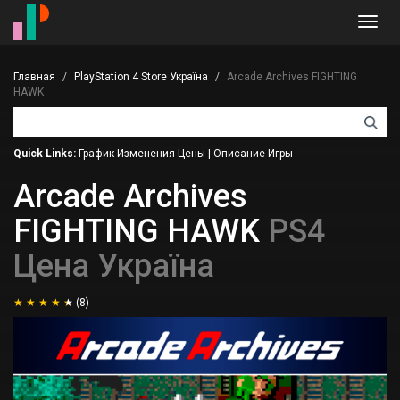
Toggl
navig
Главная
PlayStation 4 Store Україна
Arcade Archives FIGHTING
HAWK
Quick Links:
График Изменения Цены
|
Описание Игры
Arcade Archives
FIGHTING HAWK
PS4
Цена Україна
(8)