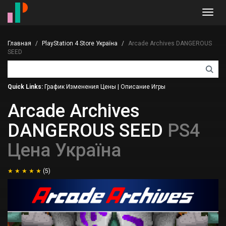
Toggl
navig
Главная
PlayStation 4 Store Україна
Arcade Archives DANGEROUS
SEED
Quick Links:
График Изменения Цены
|
Описание Игры
Arcade Archives
DANGEROUS SEED
PS4
Цена Україна
(5)