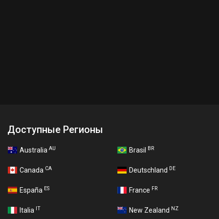
Доступные Регионы
AU
BR
Australia
Brasil
CA
DE
Canada
Deutschland
ES
FR
España
France
IT
NZ
Italia
New Zealand