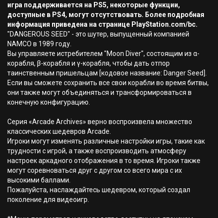
игра поддерживается на PS5, некоторые функции,
доступные в PS4, могут отсутствовать. Более подробная
информация приведена на странице PlayStation.com/bc.
"DANGEROUS SEED" - это шутер, выпущенный компанией
NAMCO в 1989 году.
Вы управляете истребителем "Moon Diver", состоящим из α-
корабля, β-корабля и γ-корабля, чтобы дать отпор
таинственным пришельцам [кодовое название: Danger Seed].
Если вы сможете сохранить все свои корабли во время битвы,
они также могут объединяться и трансформироваться в
конечную конфигурацию.
Серия «Arcade Archives» верно воспроизвела множество
классических шедевров Arcade.
Игроки могут изменять различные настройки игры, такие как
трудности с игрой, а также воспроизводить атмосферу
настроек аркадного отображения в то время. Игроки также
могут соревноваться друг с другом со всего мира с их
высокими баллами.
Пожалуйста, наслаждайтесь шедевром, который создал
поколение для видеоигр.