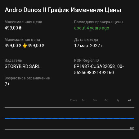
Andro Dunos II График Изменения Цены
Максимальная цена
Последняя проверка цены
499,00 ₴
about 4 years ago
Минимальная цена
Дата выхода
499,00 ₴
499,00 ₴
17 мар. 2022 г.
Издатель
PSN Region ID
STORYBIRD SARL
EP1987-CUSA32058_00-
5625698021492160
Возрастное ограничение
7+
Zoom
1m
3m
6m
1y
All
400