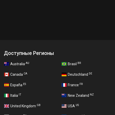
Доступные Регионы
AU
BR
Australia
Brasil
CA
DE
Canada
Deutschland
ES
FR
España
France
IT
NZ
Italia
New Zealand
GB
US
United Kingdom
USA