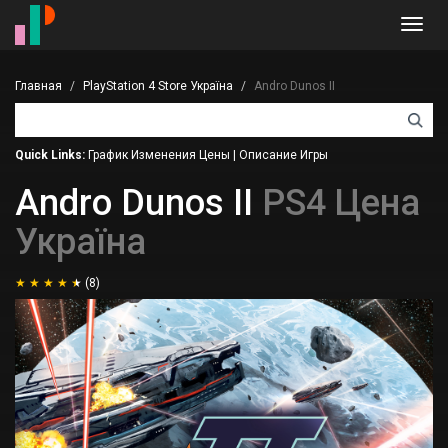
Toggl
navig
Главная
PlayStation 4 Store Україна
Andro Dunos II
Quick Links:
График Изменения Цены
|
Описание Игры
Andro Dunos II
PS4 Цена
Україна
(8)