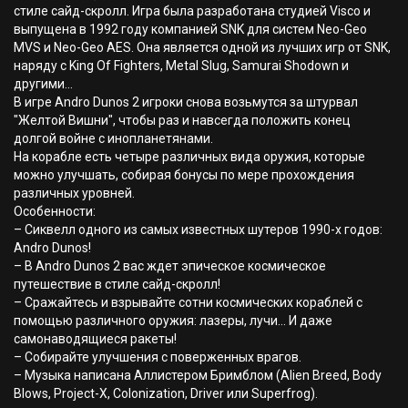
стиле сайд-скролл. Игра была разработана студией Visco и
выпущена в 1992 году компанией SNK для систем Neo-Geo
MVS и Neo-Geo AES. Она является одной из лучших игр от SNK,
наряду с King Of Fighters, Metal Slug, Samurai Shodown и
другими...
В игре Andro Dunos 2 игроки снова возьмутся за штурвал
"Желтой Вишни", чтобы раз и навсегда положить конец
долгой войне с инопланетянами.
На корабле есть четыре различных вида оружия, которые
можно улучшать, собирая бонусы по мере прохождения
различных уровней.
Особенности:
– Сиквелл одного из самых известных шутеров 1990-х годов:
Andro Dunos!
– В Andro Dunos 2 вас ждет эпическое космическое
путешествие в стиле сайд-скролл!
– Сражайтесь и взрывайте сотни космических кораблей с
помощью различного оружия: лазеры, лучи... И даже
самонаводящиеся ракеты!
– Собирайте улучшения с поверженных врагов.
– Музыка написана Аллистером Бримблом (Alien Breed, Body
Blows, Project-X, Colonization, Driver или Superfrog).