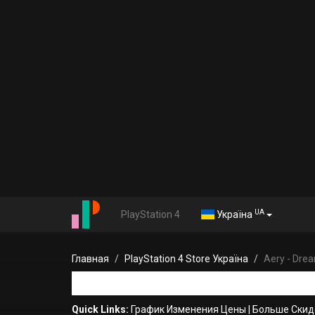
UA
PlayStation 4
Україна
Главная
PlayStation 4 Store Україна
Aery - Dre
Quick Links:
График Изменения Цены
|
Больше Скид