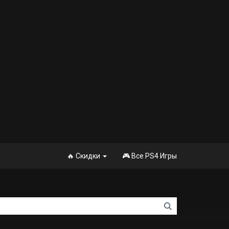
🔥 Скидки
🎮 Все PS4 Игры