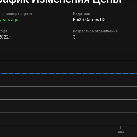
яя проверка цены
Издатель
years ago
EpiXR Games UG
хода
Возрастное ограничение
2022 г.
3+
2025