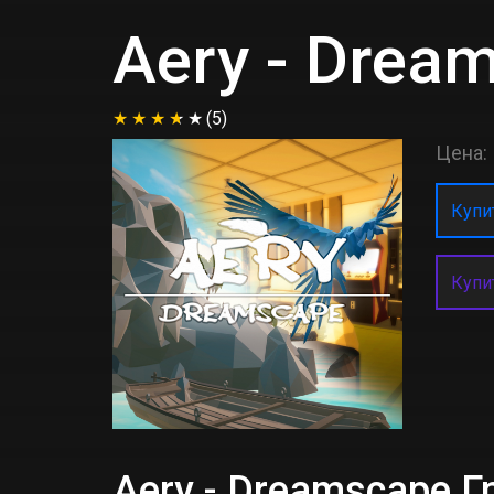
Aery - Drea
(5)
Цена:
Купит
Купи
Aery - Dreamscape 