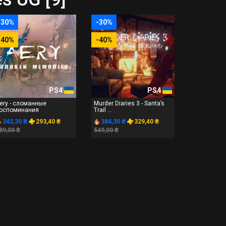
-30%
-30%
-40%
-40%
PS4
PS4
ery - сломанные
Murder Diaries 3 - Santa’s
оспоминания
Trail ...
342,30 ₴
293,40 ₴
384,30 ₴
329,40 ₴
89,00 ₴
549,00 ₴