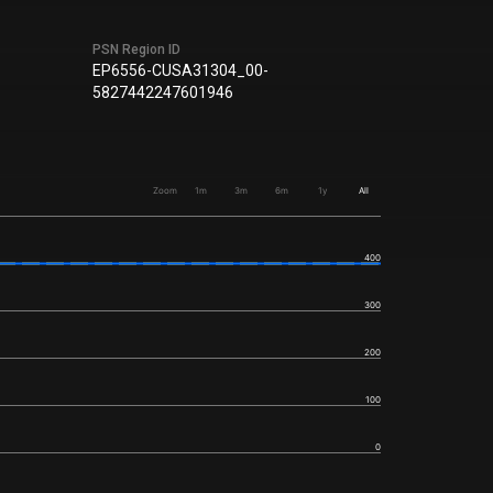
PSN Region ID
EP6556-CUSA31304_00-
5827442247601946
Zoom
1m
3m
6m
1y
All
400
300
200
100
0