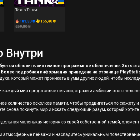
PS4
Техно Танки
181,30 ₴
155,40 ₴
259,00 ₴
о Внутри
ребуется обновить системное программное обеспечение. Хотя эт
 Более подробная информация приведена на странице PlayStati
 духа, который может проникать в умы других людей, чтобы исслед
и каждый мир представляет мысли, страхи и амбиции этого челове
е количество осколков памяти, чтобы продвигаться по сюжету и б
ете снова покинуть мир и искать следующий разум, который хотите
дельная маленькая история со своей собственной темой, элемент
е и атмосферные пейзажи и насладитесь уникальным повествовани