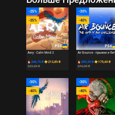
-25%
-30%
-35%
-40%
PS4
PS4
Aery - Calm Mind 2
Air Bounce - прыжки и бе
246,75 ₴
213,85 ₴
209,30 ₴
179,40 ₴
329,00 ₴
299,00 ₴
-30%
-30%
-40%
-40%