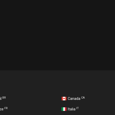
BR
CA
il
Canada
FR
IT
nce
Italia