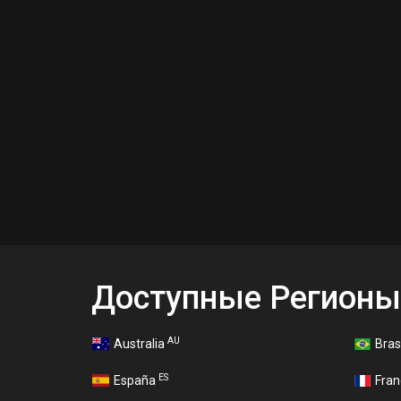
Доступные Регионы
AU
Australia
Bras
ES
España
Fra