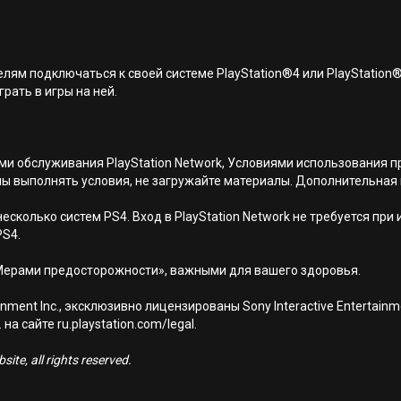
лям подключаться к своей системе PlayStation®4 или PlayStation
грать в игры на ней.
иями обслуживания PlayStation Network, Условиями использовани
ны выполнять условия, не загружайте материалы. Дополнительная
есколько систем PS4. Вход в PlayStation Network не требуется при
PS4.
Мерами предосторожности», важными для вашего здоровья.
nment Inc., эксклюзивно лицензированы Sony Interactive Entertai
а сайте ru.playstation.com/legal.
ite, all rights reserved.