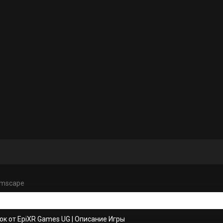
amscape
ок от EpiXR Games UG
|
Описание Игры