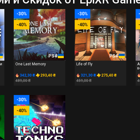
-30%
-30%
-40%
-40%
PS4
PS4
ги
One Last Memory
Life of Fly
A
в
342,30 ₴
293,40 ₴
321,30 ₴
275,40 ₴
489,00 ₴
459,00 ₴
4
-30%
-40%