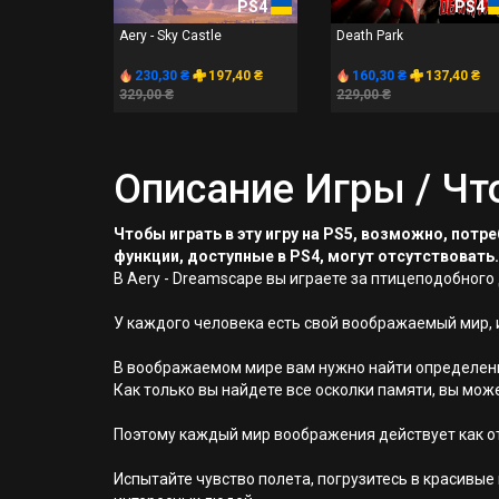
PS4
PS4
Aery - Sky Castle
Death Park
230,30 ₴
197,40 ₴
160,30 ₴
137,40 ₴
329,00 ₴
229,00 ₴
Описание Игры / Чт
Чтобы играть в эту игру на PS5, возможно, пот
функции, доступные в PS4, могут отсутствовать.
В Aery - Dreamscape вы играете за птицеподобного
У каждого человека есть свой воображаемый мир, 
В воображаемом мире вам нужно найти определенно
Как только вы найдете все осколки памяти, вы мож
Поэтому каждый мир воображения действует как от
Испытайте чувство полета, погрузитесь в красивы