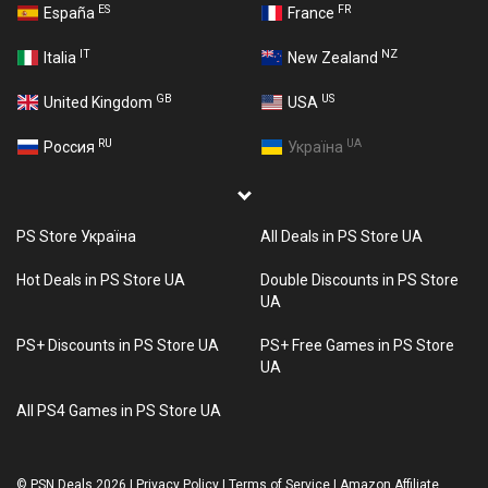
ES
FR
España
France
IT
NZ
Italia
New Zealand
GB
US
United Kingdom
USA
RU
UA
Россия
Україна
PS Store Україна
All Deals in PS Store UA
Hot Deals in PS Store UA
Double Discounts in PS Store
UA
PS+ Discounts in PS Store UA
PS+ Free Games in PS Store
UA
All PS4 Games in PS Store UA
©
PSN Deals 2026
|
Privacy Policy
|
Terms of Service
|
Amazon Affiliate