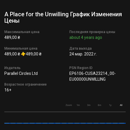
A Place for the Unwilling График Изменения
Цены
Максимальная цена
Последняя проверка цены
489,00 ₴
about 4 years ago
Минимальная цена
Дата выхода
489,00 ₴
489,00 ₴
24 мар. 2022 г.
Издатель
PSN Region ID
Parallel Circles Ltd
EP6106-CUSA23214_00-
EU00000UNWILLING
Возрастное ограничение
16+
Zoom
1m
3m
6m
1y
All