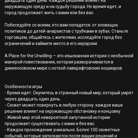
двадцать один день. Каждое решение влияет на
окружающую среду и на судьбу города. Но время идет, и
город продолжает жить с вами или без вас.
Побеседуйте со всеми, кто вам попадется: от зловещих
политиков до детей-анархистов с трубками в зубах. Станьте
торговцем, общайтесь с жителями, исследуйте город без
ограничений и займите место в его иерархии.
A Place for the Unwilling — это изысканная история с необычной
манерой повествования, которая разворачивается в
диккенсовском мире с ноткой лавкрафтовских кошмаров.
Особенности игры
- Время идет. Окунитесь в странный новый мир, который умрет
через двадцать один день.
- Сюжет может повернуть в любую сторону: каждое ваше
решение влияет на окружающую обстановку и концовку.
- Живой мир этой невероятной запутанной истории
продолжает существовать с вами и без вас.
- Каждое прохождение уникально. Более 100 сюжетных
событий, которые запускаются после ваших решений и