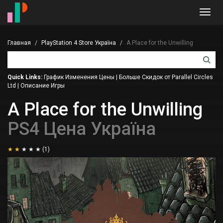
Toggl
navig
Главная
PlayStation 4 Store Україна
A Place for the Unwilling
Quick Links:
График Изменения Цены
|
Больше Скидок от Parallel Circles
Ltd
|
Описание Игры
A Place for the Unwilling
PS4 Цена Україна
(1)