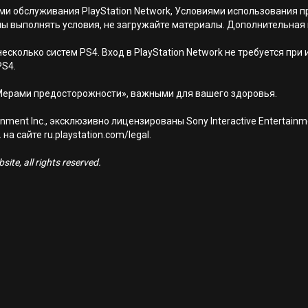
иями обслуживания PlayStation Network, Условиями использовани
ны выполнять условия, не загружайте материалы. Дополнительная
есколько систем PS4. Вход в PlayStation Network не требуется при
PS4.
Мерами предосторожности», важными для вашего здоровья.
nment Inc., эксклюзивно лицензированы Sony Interactive Entertai
а сайте ru.playstation.com/legal.
ite, all rights reserved.