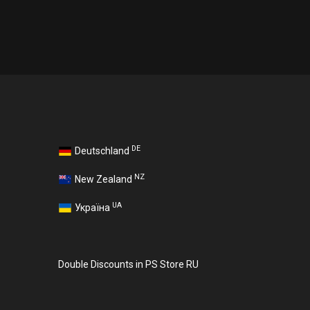
DE
Deutschland
NZ
New Zealand
UA
Україна
Double Discounts in PS Store RU