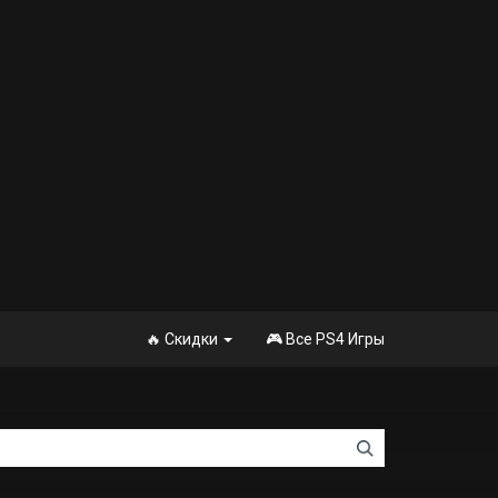
🔥 Скидки
🎮 Все PS4 Игры