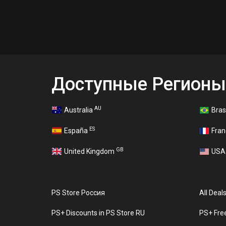
Доступные Регионы
AU
Australia
Bras
ES
España
Fra
GB
United Kingdom
US
PS Store Россия
All Deal
PS+ Discounts in PS Store RU
PS+ Fre