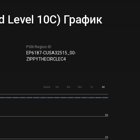
and Level 10C) График
PSN Region ID
EP6187-CUSA32515_00-
ZIPPYTHECIRCLEC4
Zoom
1m
3m
6m
1y
All
50
25