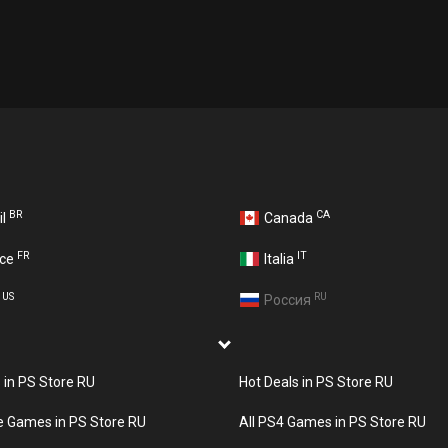
BR
CA
il
Canada
FR
IT
nce
Italia
US
RU
A
Россия
s in PS Store RU
Hot Deals in PS Store RU
e Games in PS Store RU
All PS4 Games in PS Store RU