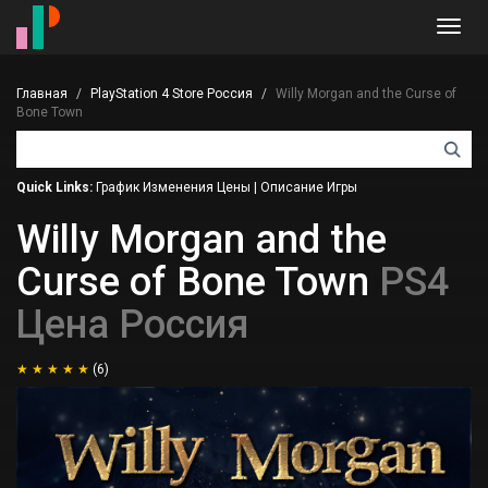
Toggl
navig
Главная
PlayStation 4 Store Россия
Willy Morgan and the Curse of
Bone Town
Quick Links:
График Изменения Цены
|
Описание Игры
Willy Morgan and the
Curse of Bone Town
PS4
Цена Россия
(6)