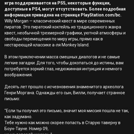
игра поддерживается на PS5, некоторые функции,
доступные в PS4, могут отсутствовать. Более подробная
информация приведена на странице PlayStation.com/bc.
Willy Morgan — классический квест в мире современных
пиратов. Это пиратский коктейль из традиционного жанра
квест, необычной трехмерной графики, уютной атмосферы и
свободы перемещения по миру игры, прямо как в
нестареющей классике а-ля Monkey Island.
В этом приключении масса смешных диалогов и не самые
легкие загадки. Для того, чтобы докопаться до истины, вам
потребуется зоркий глаз, недюжинная интуиция и немного
воображения.
Десять лет прошло с исчезновения знаменитого археолога
Генри Моргана. Однажды его сын, Вилли, получает странное
письмо:
"Если ты получил это письмо, значит моя миссия пошла не так,
как задумано.
Тебе нужно как можно скорее попасть в Старую таверну в
Боун-Тауне. Номер 09,