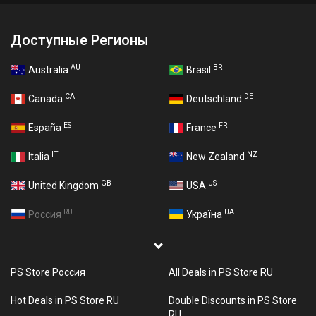
Доступные Регионы
AU
BR
Australia
Brasil
CA
DE
Canada
Deutschland
ES
FR
España
France
IT
NZ
Italia
New Zealand
GB
US
United Kingdom
USA
RU
UA
Россия
Україна
PS Store Россия
All Deals in PS Store RU
Hot Deals in PS Store RU
Double Discounts in PS Store
RU