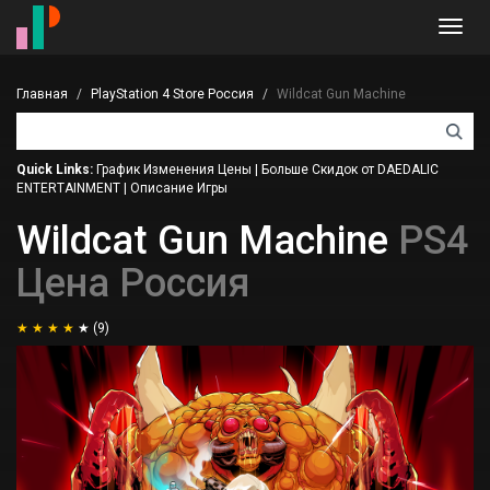
Toggl
navig
Главная
PlayStation 4 Store Россия
Wildcat Gun Machine
Quick Links:
График Изменения Цены
|
Больше Скидок от DAEDALIC
ENTERTAINMENT
|
Описание Игры
Wildcat Gun Machine
PS4
Цена Россия
(9)