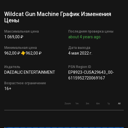
Wildcat Gun Machine График Изменения
Цены
Максимальная цена
Последняя проверка цены
1 069,00 ₽
about 4 years ago
Минимальная цена
Дата выхода
962,00 ₽
962,00 ₽
4 мая 2022 г.
Издатель
PSN Region ID
DAEDALIC ENTERTAINMENT
EP8923-CUSA29643_00-
6115952720069167
Возрастное ограничение
16+
Zoom
1m
3m
6m
1y
All