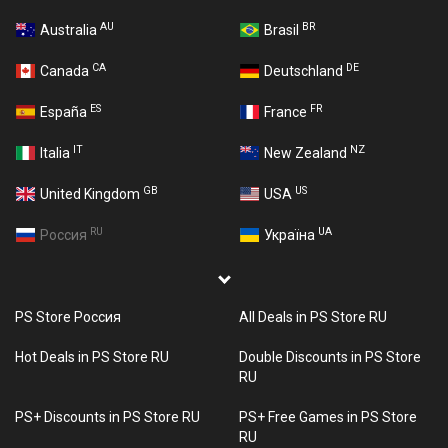
AU
BR
Australia
Brasil
CA
DE
Canada
Deutschland
ES
FR
España
France
IT
NZ
Italia
New Zealand
GB
US
United Kingdom
USA
RU
UA
Россия
Україна
PS Store Россия
All Deals in PS Store RU
Hot Deals in PS Store RU
Double Discounts in PS Store
RU
PS+ Discounts in PS Store RU
PS+ Free Games in PS Store
RU