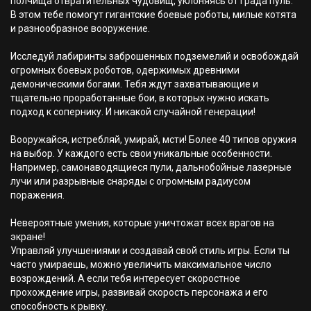
полчища отвратительных чудовищ, уклоняясь от града пуль.
В этом тебе помогут гигантские боевые роботы, милые котята
и разнообразное вооружение.
Исследуй лабиринты заброшенных подземелий и освобождай
огромных боевых роботов, одержимых древними
демоническими богами. Тебя ждут захватывающие и
тщательно проработанные бои, в которых нужно искать
подход к сопернику. И никакой случайной генерации!
Вооружайся, истребляй, умирай, мсти! Более 40 типов оружия
на выбор. У каждого есть свои уникальные особенности.
Например, самонаводящиеся пули, дальнобойные лазерные
лучи или разрывные снаряды с огромным радиусом
поражения.
Невероятные умения, которые уничтожат всех врагов на
экране!
Управляй улучшениями и создавай свой стиль игры. Если ты
часто умираешь, можно увеличить максимальное число
возрождений. А если тебя интересует скоростное
прохождение игры, развивай скорость персонажа и его
способность к рывку.