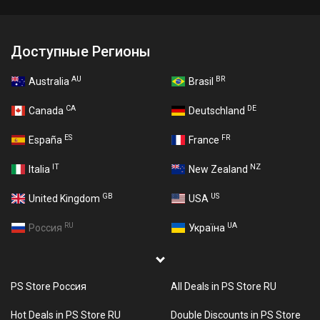
Доступные Регионы
AU
BR
Australia
Brasil
CA
DE
Canada
Deutschland
ES
FR
España
France
IT
NZ
Italia
New Zealand
GB
US
United Kingdom
USA
RU
UA
Россия
Україна
PS Store Россия
All Deals in PS Store RU
Hot Deals in PS Store RU
Double Discounts in PS Store