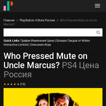
Toggl
navig
Главная
PlayStation 4 Store Россия
Who Pressed Mute on Uncle
Marcus?
Quick Links:
График Изменения Цены
|
Больше Скидок от Wales
Interactive Limited
|
Описание Игры
Who Pressed Mute on
Uncle Marcus?
PS4 Цена
Россия
(15)