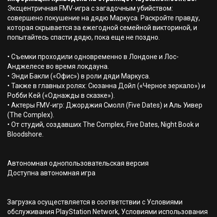
Эксцентричная FMV-игра с загадочным убийством:
совершено покушение на дядю Маркуса. Раскройте правду,
которая скрывается за ежегодной семейной викториной, и
попытайтесь спасти дядю, пока еще не поздно.
• Съемки проходили одновременно в Лондоне и Лос-
Анджелесе во время локдауна.
• Энди Бакли («Офис») в роли дяди Маркуса.
• Также в главных ролях: Сюзанна Дойл («Черное зеркало») и
Робби Кей («Однажды в сказке»).
• Актеры FMV-игр: Джорджия Смолл (Five Dates) и Аль Уивер
(The Complex).
• От студий, создавших The Complex, Five Dates, Night Book и
Bloodshore.
Автономная однопользовательская версия
Доступна автономная игра
Загрузка осуществляется в соответствии с Условиями
обслуживания PlayStation Network, Условиями использования