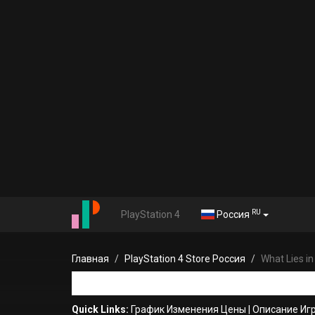
RU
PlayStation 4
Россия
Главная
PlayStation 4 Store Россия
What Lies in
Quick Links:
График Изменения Цены
|
Описание Иг