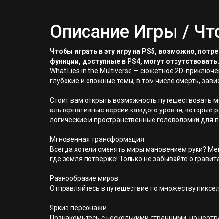
Описание Игры / Чт
Чтобы играть в эту игру на PS5, возможно, пот
функции, доступные в PS4, могут отсутствовать.
What Lies in the Multiverse — сюжетное 2D-прикл
глубокие и сложные темы, в том числе смерть, зави
Стоит вам открыть возможность путешествовать м
альтернативные версии каждого уровня, которые р
логические и пространственные головоломки для 
Мгновенная трансформация
Всегда хотели сменять миры мановением руки? Меня
где земля потверже! Только не забывайте о гравита
Разнообразие миров
Отправляйтесь в путешествие по множеству пиксел
Яркие персонажи
Познакомьтесь с несколькими странными, но неот