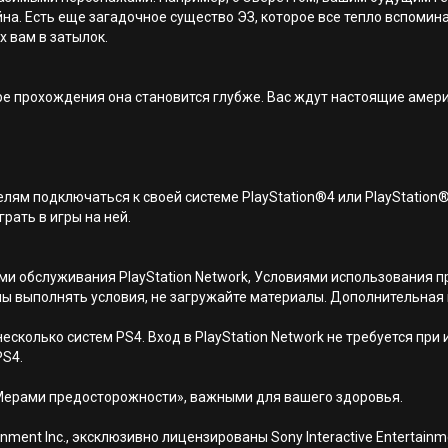
а. Есть еще загадочное существо ЭЗ, которое все тепло вспоминаю
 вам в затылок.
ере прохождения она становится глубже. Вас ждут настоящие амери
лям подключаться к своей системе PlayStation®4 или PlayStation
грать в игры на ней.
иями обслуживания PlayStation Network, Условиями использовани
ны выполнять условия, не загружайте материалы. Дополнительная
есколько систем PS4. Вход в PlayStation Network не требуется при
PS4.
Мерами предосторожности», важными для вашего здоровья.
nment Inc., эксклюзивно лицензированы Sony Interactive Entertai