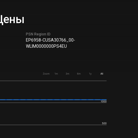
 Цены
PSN Region ID
EP6958-CUSA30766_00-
WLIM0000000PS4EU
Zoom
1m
3m
6m
1y
All
1000
500