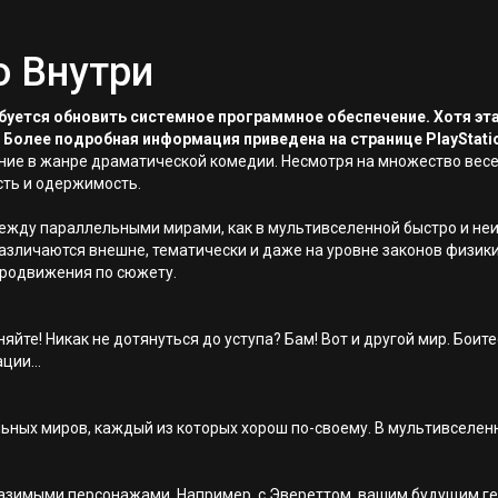
о Внутри
ребуется обновить системное программное обеспечение. Хотя эт
 Более подробная информация приведена на странице PlayStati
ючение в жанре драматической комедии. Несмотря на множество ве
сть и одержимость.
ежду параллельными мирами, как в мультивселенной быстро и неи
азличаются внешне, тематически и даже на уровне законов физик
продвижения по сюжету.
йте! Никак не дотянуться до уступа? Бам! Вот и другой мир. Боит
ции...
ьных миров, каждый из которых хорош по-своему. В мультивселенно
разимыми персонажами. Например, с Эвереттом, вашим будущим ге