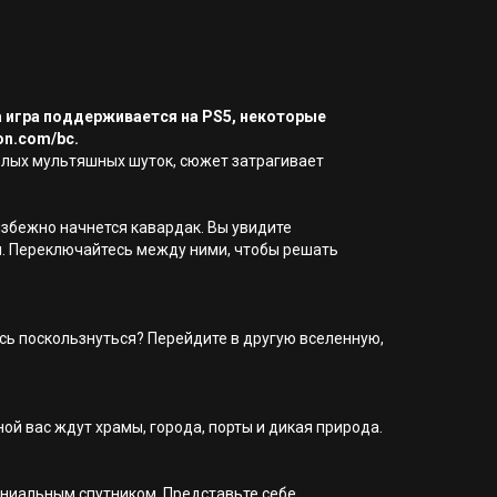
а игра поддерживается на PS5, некоторые
on.com/bc.
селых мультяшных шуток, сюжет затрагивает
збежно начнется кавардак. Вы увидите
и. Переключайтесь между ними, чтобы решать
есь поскользнуться? Перейдите в другую вселенную,
й вас ждут храмы, города, порты и дикая природа.
ниальным спутником. Представьте себе