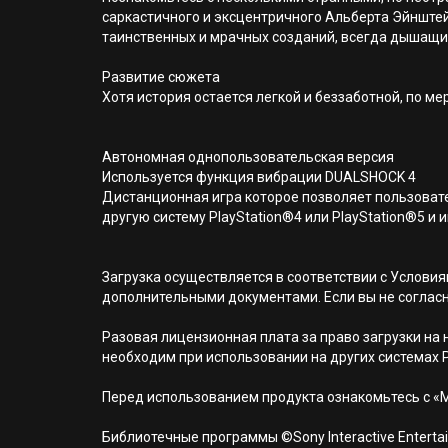
саркастичного и эксцентричного Альберта Эйнштейн
таинственных и мрачных созданий, всегда дышащих
Развитие сюжета
Хотя история остается легкой и беззаботной, по м
Автономная однопользовательская версия
Используется функция вибрации DUALSHOCK 4
Дистанционная игра которое позволяет пользовате
другую систему PlayStation®4 или PlayStation®5 и и
Загрузка осуществляется в соответствии с Услов
дополнительными документами. Если вы не соглас
Разовая лицензионная плата за право загрузки на н
необходим при использовании на других системах 
Перед использованием продукта ознакомьтесь с «
Библиотечные программы ©Sony Interactive Entertai