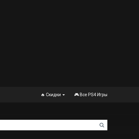
🔥 Скидки
🎮 Все PS4 Игры