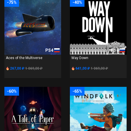
-75%
-40%
PS4
PS4
Aces of the Multiverse
Way Down
267,00 ₽
1 069,00 ₽
641,00 ₽
1 069,00 ₽
-60%
-65%