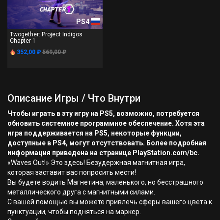
PS4
Twogether: Project Indigos
Chapter 1
352,00 ₽
569,00 ₽
Описание Игры / Что Внутри
Чтобы играть в эту игру на PS5, возможно, потребуется
обновить системное программное обеспечение. Хотя эта
игра поддерживается на PS5, некоторые функции,
доступные в PS4, могут отсутствовать. Более подробная
информация приведена на странице PlayStation.com/bc.
«Waves Out!» Это здесь! Безудержная магнитная игра,
которая заставит вас попросить мести!
Вы будете водить Магнетина, маленького, но бесстрашного
металлического друга с магнитными силами.
С вашей помощью вы можете привлечь сферы вашего цвета к
пунктуации, чтобы подняться на маркер.