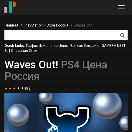
Toggl
navig
Главная
PlayStation 4 Store Россия
Waves Out!
Quick Links:
График Изменения Цены
|
Больше Скидок от GAMERA NEST
SL
|
Описание Игры
Waves Out!
PS4 Цена
Россия
(83)