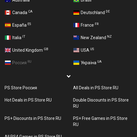
Australia
Brasil
CA
DE
Canada
Deutschland
ES
FR
España
France
IT
NZ
Italia
New Zealand
GB
US
United Kingdom
USA
RU
UA
Россия
Україна
PS Store Россия
All Deals in PS Store RU
Hot Deals in PS Store RU
Double Discounts in PS Store
RU
PS+ Discounts in PS Store RU
PS+ Free Games in PS Store
RU
All PS4 Games in PS Store RU