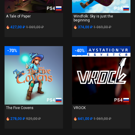
PS4
PS4
A Tale of Paper
Windfolk: Sky is just the
beginning
427,00 ₽
1 069,00 ₽
374,00 ₽
1 069,00 ₽
-70%
-40%
PS4
PS4
The Five Covens
VROCK
278,00 ₽
929,00 ₽
641,00 ₽
1 069,00 ₽