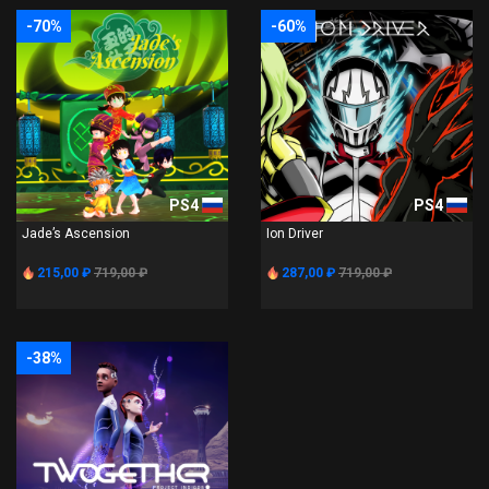
-70%
-60%
PS4
PS4
Jade’s Ascension
Ion Driver
215,00 ₽
719,00 ₽
287,00 ₽
719,00 ₽
-38%