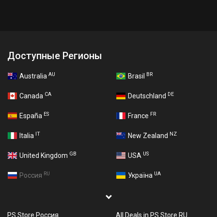
Доступные Регионы
AU
BR
Australia
Brasil
CA
DE
Canada
Deutschland
ES
FR
España
France
IT
NZ
Italia
New Zealand
GB
US
United Kingdom
USA
RU
UA
Россия
Україна
PS Store Россия
All Deals in PS Store RU