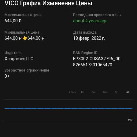
VICO График Изменения Цены
Максимальная цена
Последняя проверка цены
644,00 ₽
about 4 years ago
Минимальная цена
Дата выхода
644,00 ₽
644,00 ₽
18 февр. 2022 г.
Издатель
PSN Region ID
Xcogames LLC
EP3002-CUSA32796_00-
8266517301065470
Возрастное ограничение
0+
Zoom
1m
3m
6m
1y
All
500