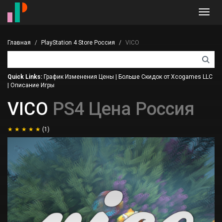
Toggl
navig
Главная
PlayStation 4 Store Россия
VICO
Quick Links:
График Изменения Цены
|
Больше Скидок от Xcogames LLC
|
Описание Игры
VICO
PS4 Цена Россия
(1)